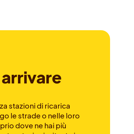
a
r
r
i
v
a
r
e
a stazioni di ricarica
go le strade o nelle loro
prio dove ne hai più