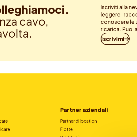
lleghiamoci.
Iscriviti alla 
leggere i racc
nza cavo,
conoscere le u
ricarica. Puoi 
avolta.
Iscrivimi
a
Partner aziendali
care
Partner di location
icare
Flotte