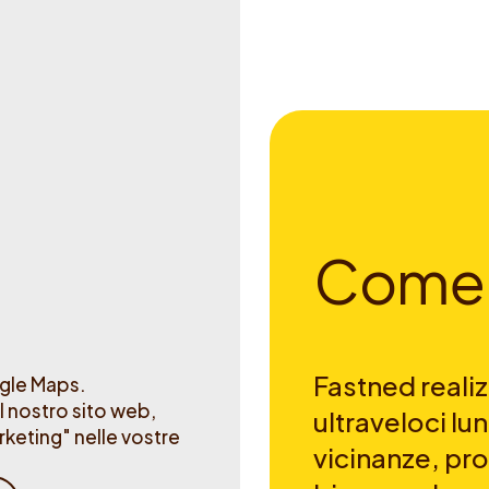
C
o
m
e
Fastned realizz
ogle Maps.
l nostro sito web,
ultraveloci lun
keting" nelle vostre
vicinanze, pro