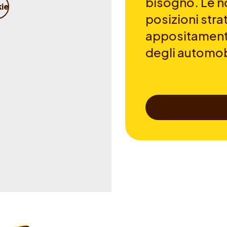
bisogno. Le no
kie
posizioni str
appositamente
degli automobi