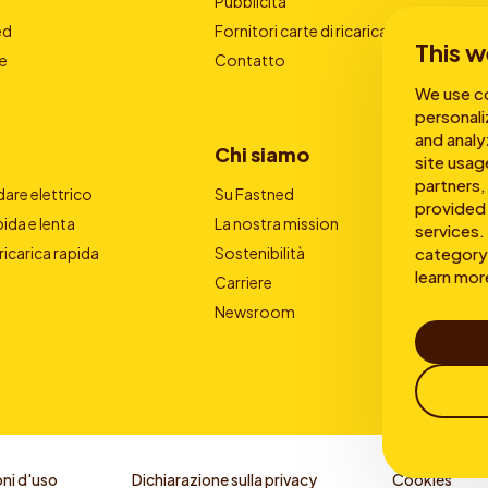
Pubblicità
ed
Fornitori carte di ricarica
This w
e
Contatto
We use co
personali
and analy
Chi siamo
site usag
partners,
are elettrico
Su Fastned
provided 
pida e lenta
La nostra mission
services. 
category 
 ricarica rapida
Sostenibilità
learn mor
Carriere
Newsroom
ni d'uso
Dichiarazione sulla privacy
Cookies