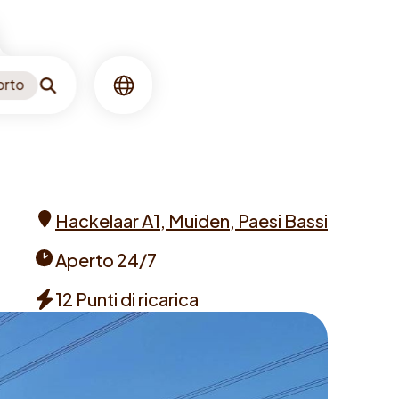
orto
Ricerca
Lingua
Hackelaar A1, Muiden, Paesi Bassi
Address
Aperto 24/7
Opening
12 Punti di ricarica
times
Chargers