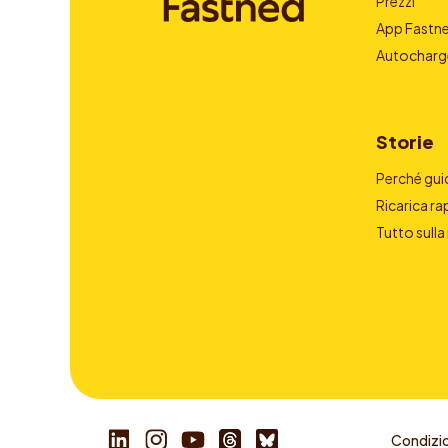
Prezzi
App Fastn
Autocharg
Storie
Perché guid
Ricarica ra
Tutto sulla
Condizio