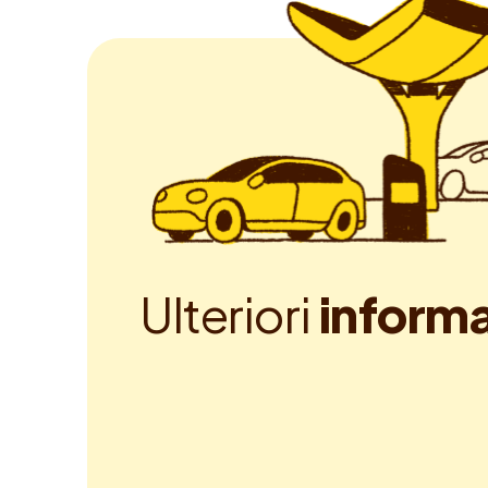
U
l
t
e
r
i
o
r
i
i
n
f
o
r
m