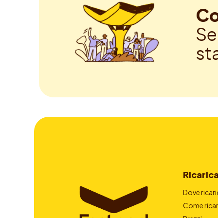
Co
Se
st
Ricaric
Dove ricari
Come ricar