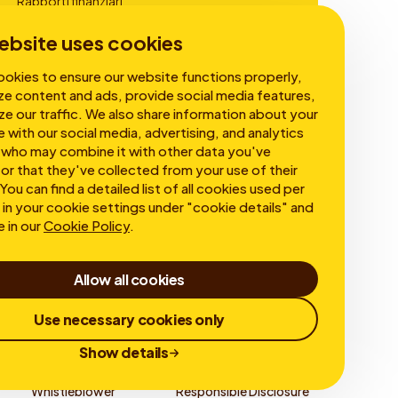
Rapporti finanziari
Governance
ebsite uses cookies
okies to ensure our website functions properly,
ze content and ads, provide social media features,
ze our traffic. We also share information about your
e with our social media, advertising, and analytics
 who may combine it with other data you've
or that they've collected from your use of their
You can find a detailed list of all cookies used per
in your cookie settings under "cookie details" and
e in our
Cookie Policy
.
Allow all cookies
Use necessary cookies only
Show details
Whistleblower
Responsible Disclosure