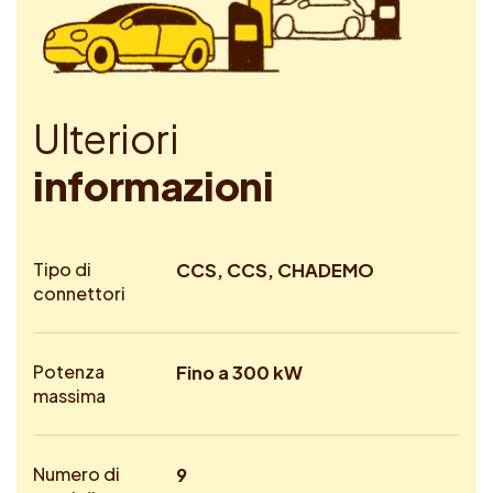
U
l
t
e
r
i
o
r
i
i
n
f
o
r
m
a
z
i
o
n
i
Tipo di
CCS, CCS, CHADEMO
connettori
Potenza
Fino a 300 kW
massima
Numero di
9