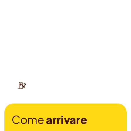
C
o
m
e
a
r
r
i
v
a
r
e