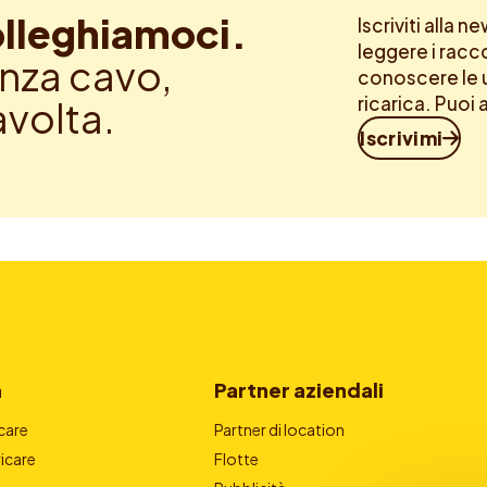
lleghiamoci.
Iscriviti alla 
leggere i racc
nza cavo,
conoscere le u
ricarica. Puoi 
avolta.
Iscrivimi
a
Partner aziendali
care
Partner di location
icare
Flotte