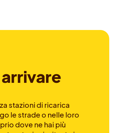
a
r
r
i
v
a
r
e
a stazioni di ricarica
go le strade o nelle loro
prio dove ne hai più