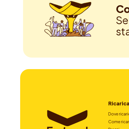
Co
Se
st
Ricaric
Dove ricari
Come ricar