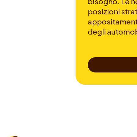
bisogno. Le no
posizioni str
appositamente
degli automobi