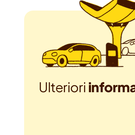
U
l
t
e
r
i
o
r
i
i
n
f
o
r
m