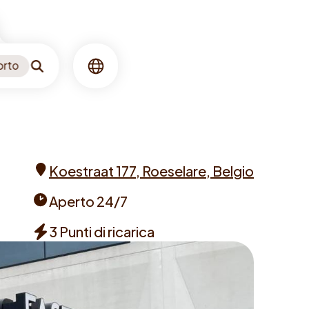
orto
Ricerca
Lingua
Koestraat 177, Roeselare, Belgio
Address
Aperto 24/7
Opening
3 Punti di ricarica
times
Chargers