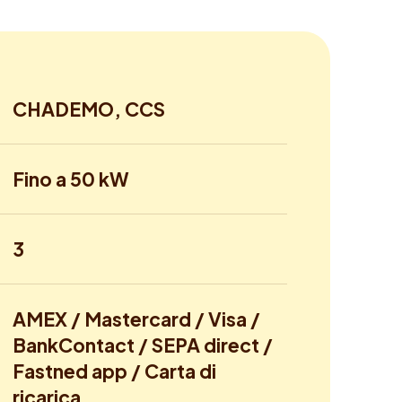
CHADEMO, CCS
Fino a 50 kW
3
AMEX / Mastercard / Visa /
BankContact / SEPA direct /
Fastned app / Carta di
ricarica