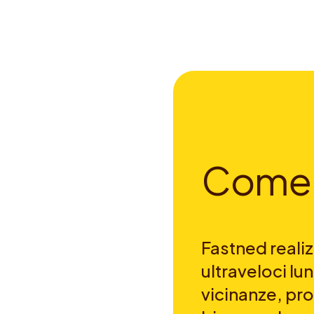
C
o
m
e
Fastned realizz
ultraveloci lun
vicinanze, pro