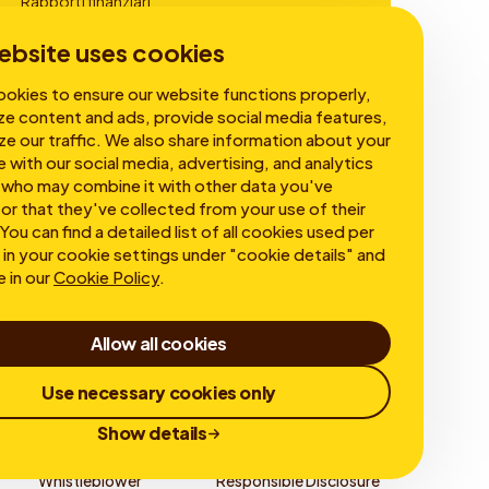
Rapporti finanziari
Governance
ebsite uses cookies
okies to ensure our website functions properly,
ze content and ads, provide social media features,
ze our traffic. We also share information about your
e with our social media, advertising, and analytics
 who may combine it with other data you've
or that they've collected from your use of their
You can find a detailed list of all cookies used per
in your cookie settings under "cookie details" and
e in our
Cookie Policy
.
Allow all cookies
Use necessary cookies only
Show details
Whistleblower
Responsible Disclosure