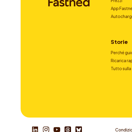
Prezzi
App Fastn
Autocharg
Storie
Perché guid
Ricarica ra
Tutto sulla
Condizio