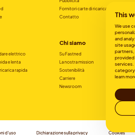
Pubblicità
ed
Fornitori carte di ricarica
This w
e
Contatto
We use co
personali
and analy
Chi siamo
site usag
partners,
are elettrico
Su Fastned
provided 
pida e lenta
La nostra mission
services. 
category 
 ricarica rapida
Sostenibilità
learn mor
Carriere
Newsroom
ni d'uso
Dichiarazione sulla privacy
Cookies