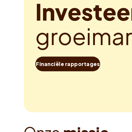
I
n
v
e
s
t
e
e
g
r
o
e
i
m
a
Financiële rapportages