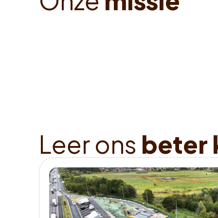
O
n
z
e
m
i
s
s
i
e
L
e
e
r
o
n
s
b
e
t
e
r