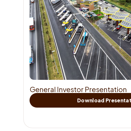
G
e
n
e
r
a
l
I
n
v
e
s
t
o
r
P
r
e
s
e
n
t
a
t
i
o
n
Download Presentat