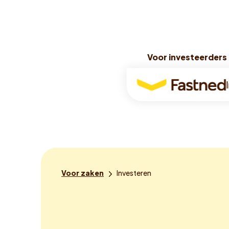
Voor investeerders
Voor investeerders
Voor
investeerders
Je
Voor zaken
Investeren
bent
hier: