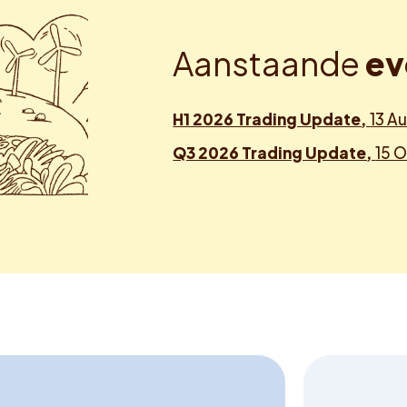
A
a
n
s
t
a
a
n
d
e
e
v
H1 2026 Trading Update,
13 A
Q3 2026 Trading Update,
15 