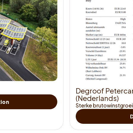
D
e
g
r
o
o
f
P
e
t
e
r
c
a
(
N
e
d
e
r
l
a
n
d
s
)
Leer
ion
Sterke brutowinstgroei
ons
<strong>beter
kennen</strong>