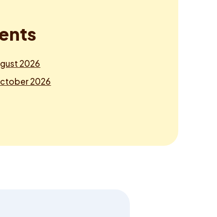
e
n
t
s
ugust 2026
October 2026