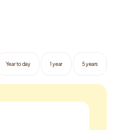
Year to day
1 year
5 years