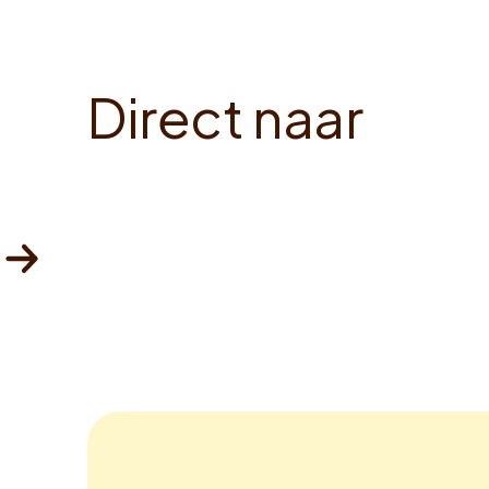
D
i
r
e
c
t
n
a
a
r