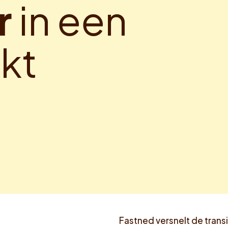
r
i
n
e
e
n
r
k
t
Fastned versnelt de transit