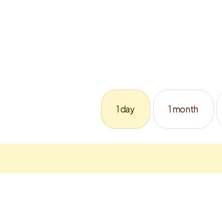
1 day
1 month