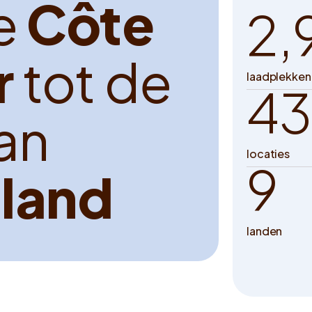
e
C
ô
t
e
2,
r
t
o
t
d
e
laadplekken
43
a
n
locaties
9
t
l
a
n
d
landen