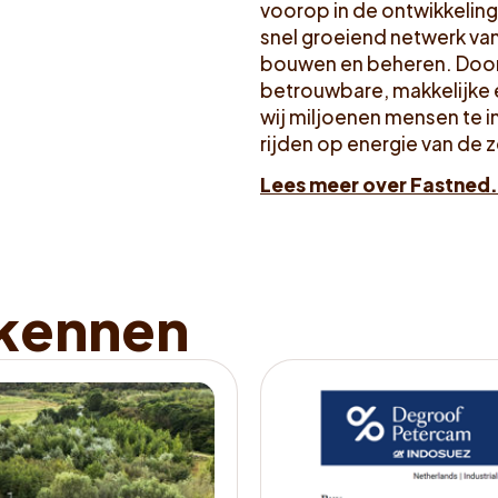
voorop in de ontwikkeling
snel groeiend netwerk van
bouwen en beheren. Door
betrouwbare, makkelijke e
wij miljoenen mensen te i
rijden op energie van de 
Lees meer over Fastned.
k
e
n
n
e
n