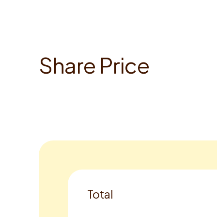
S
h
a
r
e
P
r
i
c
e
Total