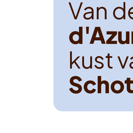
V
a
n
d
d
'
A
z
u
k
u
s
t
v
S
c
h
o