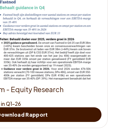
m
-
E
q
u
i
t
y
R
e
s
e
a
r
c
h
 in Q1-26
Leer
Download Rapport
ons
<strong>beter