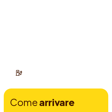
C
o
m
e
a
r
r
i
v
a
r
e