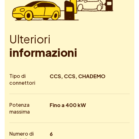
U
l
t
e
r
i
o
r
i
i
n
f
o
r
m
a
z
i
o
n
i
Tipo di
CCS, CCS, CHADEMO
connettori
Potenza
Fino a 400 kW
massima
Numero di
6