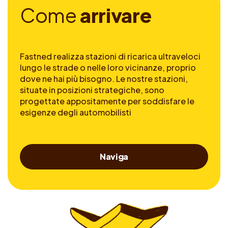
C
o
m
e
a
r
r
i
v
a
r
e
Fastned realizza stazioni di ricarica ultraveloci
lungo le strade o nelle loro vicinanze, proprio
dove ne hai più bisogno. Le nostre stazioni,
situate in posizioni strategiche, sono
progettate appositamente per soddisfare le
esigenze degli automobilisti
Naviga