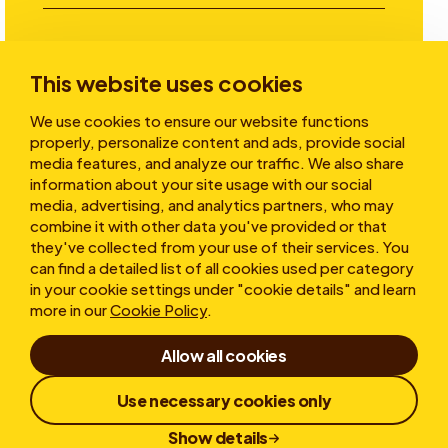
Investitori
This website uses cookies
We use cookies to ensure our website functions
Storie
properly, personalize content and ads, provide social
media features, and analyze our traffic. We also share
information about your site usage with our social
media, advertising, and analytics partners, who may
Chi siamo
combine it with other data you've provided or that
they've collected from your use of their services. You
can find a detailed list of all cookies used per category
in your cookie settings under "cookie details" and learn
more in our
Cookie Policy
.
Allow all cookies
Condizioni d'uso
Dichiarazione sulla privacy
Use necessary cookies only
Cookies
Whistleblower
Responsible Disclosure
Show details