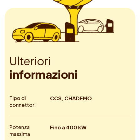
U
l
t
e
r
i
o
r
i
i
n
f
o
r
m
a
z
i
o
n
i
Tipo di
CCS, CHADEMO
connettori
Potenza
Fino a 400 kW
massima