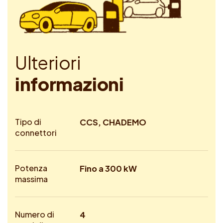
U
l
t
e
r
i
o
r
i
i
n
f
o
r
m
a
z
i
o
n
i
Tipo di
CCS, CHADEMO
connettori
Potenza
Fino a 300 kW
massima
Numero di
4