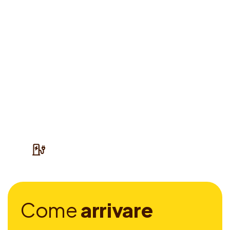
C
o
m
e
a
r
r
i
v
a
r
e