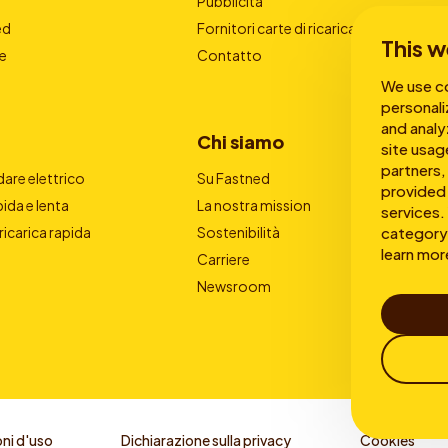
Pubblicità
ed
Fornitori carte di ricarica
This w
e
Contatto
We use co
personali
and analy
Chi siamo
site usag
partners,
are elettrico
Su Fastned
provided 
pida e lenta
La nostra mission
services. 
category 
 ricarica rapida
Sostenibilità
learn mor
Carriere
Newsroom
ni d'uso
Dichiarazione sulla privacy
Cookies