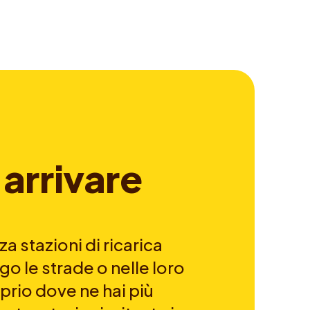
a
r
r
i
v
a
r
e
a stazioni di ricarica
go le strade o nelle loro
prio dove ne hai più