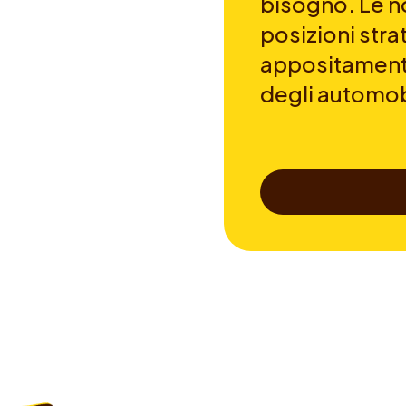
bisogno. Le no
posizioni str
appositamente
degli automobi