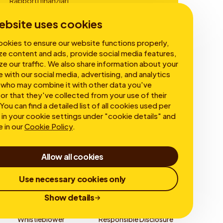
Rapporti finanziari
Governance
ebsite uses cookies
okies to ensure our website functions properly,
ze content and ads, provide social media features,
ze our traffic. We also share information about your
e with our social media, advertising, and analytics
 who may combine it with other data you've
or that they've collected from your use of their
You can find a detailed list of all cookies used per
in your cookie settings under "cookie details" and
e in our
Cookie Policy
.
Allow all cookies
Use necessary cookies only
Show details
Whistleblower
Responsible Disclosure