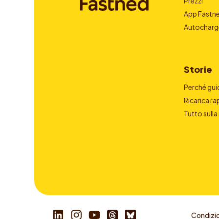
Prezzi
App Fastn
Autocharg
Storie
Perché guid
Ricarica ra
Tutto sulla
Condizio