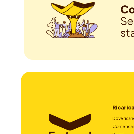
Co
Se
st
Ricaric
Dove ricari
Come ricar