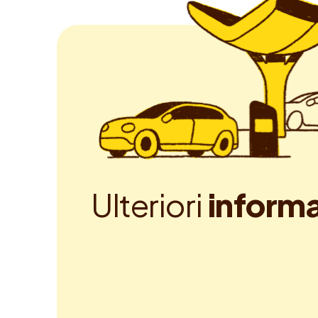
U
l
t
e
r
i
o
r
i
i
n
f
o
r
m