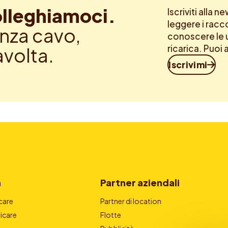
lleghiamoci.
Iscriviti alla 
leggere i racc
nza cavo,
conoscere le u
ricarica. Puoi 
avolta.
Iscrivimi
a
Partner aziendali
care
Partner di location
icare
Flotte