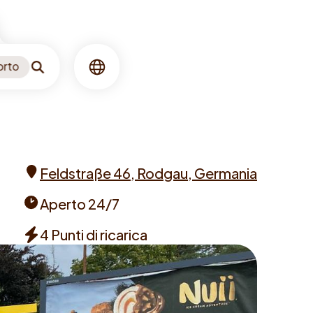
orto
Ricerca
Lingua
Feldstraße 46, Rodgau, Germania
Address
Aperto 24/7
Opening
4 Punti di ricarica
times
Chargers