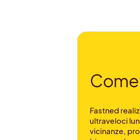
C
o
m
e
Fastned realizz
ultraveloci lun
vicinanze, pro