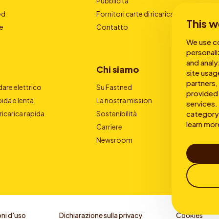
Pubblicità
ed
Fornitori carte di ricarica
This w
e
Contatto
We use co
personali
and analy
Chi siamo
site usag
partners,
are elettrico
Su Fastned
provided 
pida e lenta
La nostra mission
services. 
category 
 ricarica rapida
Sostenibilità
learn mor
Carriere
Newsroom
ni d'uso
Dichiarazione sulla privacy
Cookies