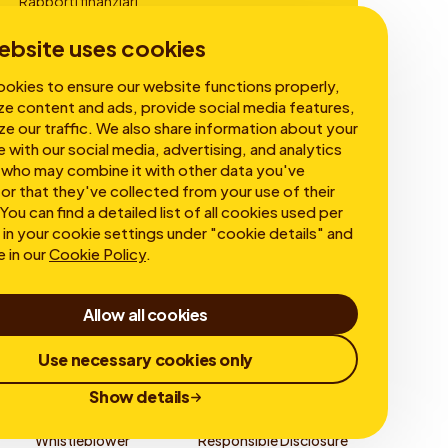
Rapporti finanziari
Governance
ebsite uses cookies
okies to ensure our website functions properly,
ze content and ads, provide social media features,
ze our traffic. We also share information about your
e with our social media, advertising, and analytics
 who may combine it with other data you've
or that they've collected from your use of their
You can find a detailed list of all cookies used per
in your cookie settings under "cookie details" and
e in our
Cookie Policy
.
Allow all cookies
Use necessary cookies only
Show details
Whistleblower
Responsible Disclosure