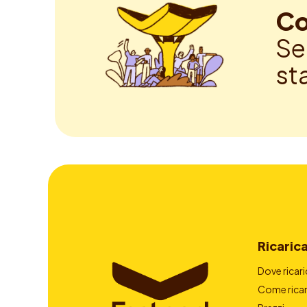
Co
Se
st
Ricaric
Dove ricari
Come ricar