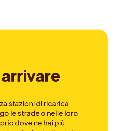
a
r
r
i
v
a
r
e
a stazioni di ricarica
go le strade o nelle loro
prio dove ne hai più