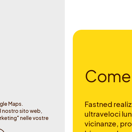
C
o
m
e
Fastned realizz
ogle Maps.
l nostro sito web,
ultraveloci lun
keting" nelle vostre
vicinanze, pro