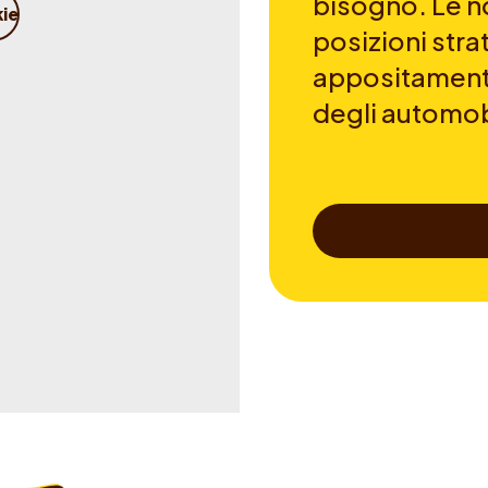
bisogno. Le no
kie
posizioni str
appositamente
degli automobi