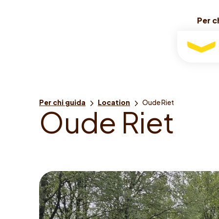
Per c
Per c
Per
chi
guida
Sei
Per chi guida
Location
Oude Riet
O
u
d
e
R
i
e
t
qui: