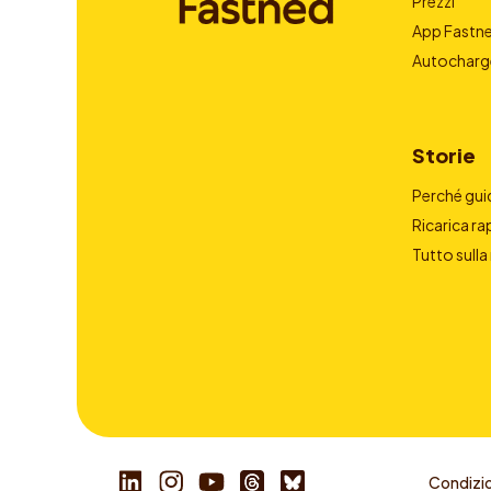
Prezzi
App Fastn
Autocharg
Storie
Perché guid
Ricarica ra
Tutto sulla
Condizio