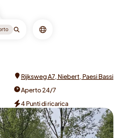
orto
Ricerca
Lingua
Rijksweg A7, Niebert, Paesi Bassi
Address
Aperto 24/7
Opening
4 Punti di ricarica
times
Chargers