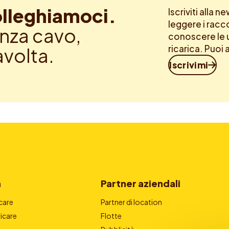
lleghiamoci.
Iscriviti alla 
leggere i racc
nza cavo,
conoscere le u
ricarica. Puoi 
avolta.
Iscrivimi
a
Partner aziendali
care
Partner di location
icare
Flotte