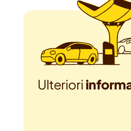
U
l
t
e
r
i
o
r
i
i
n
f
o
r
m