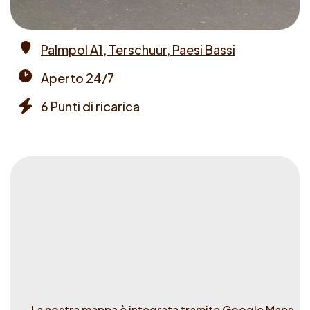
Palmpol A1, Terschuur, Paesi Bassi
Address
Aperto 24/7
Opening
6 Punti di ricarica
times
Chargers
La nostra mappa è integrata tramite Google Maps.