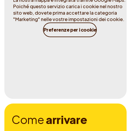
Poiché questo servizio carica i cookie nel nostro
sito web, dovete prima accettare la categoria
"Marketing" nelle vostre impostazioni dei cookie.
Preferenze per i cookie
C
o
m
e
a
r
r
i
v
a
r
e