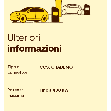
U
l
t
e
r
i
o
r
i
i
n
f
o
r
m
a
z
i
o
n
i
Tipo di
CCS, CHADEMO
connettori
Potenza
Fino a 400 kW
massima