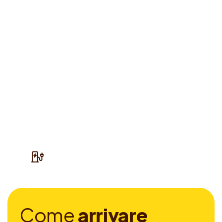
C
o
m
e
a
r
r
i
v
a
r
e