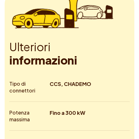
U
l
t
e
r
i
o
r
i
i
n
f
o
r
m
a
z
i
o
n
i
Tipo di
CCS, CHADEMO
connettori
Potenza
Fino a 300 kW
massima