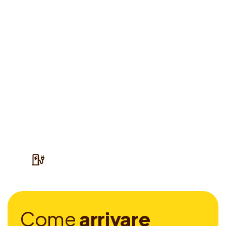
C
o
m
e
a
r
r
i
v
a
r
e