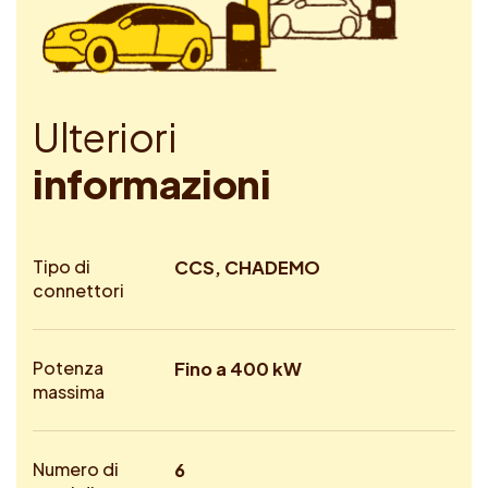
U
l
t
e
r
i
o
r
i
i
n
f
o
r
m
a
z
i
o
n
i
Tipo di
CCS, CHADEMO
connettori
Potenza
Fino a 400 kW
massima
Numero di
6