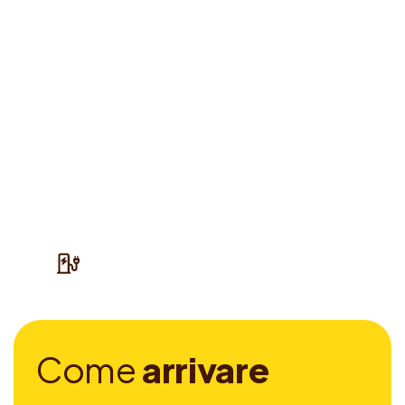
C
o
m
e
a
r
r
i
v
a
r
e