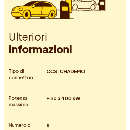
U
l
t
e
r
i
o
r
i
i
n
f
o
r
m
a
z
i
o
n
i
Tipo di
CCS, CHADEMO
connettori
Potenza
Fino a 400 kW
massima
Numero di
8