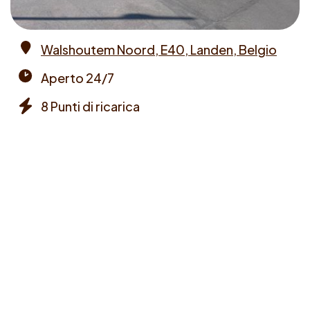
Walshoutem Noord, E40, Landen, Belgio
Address
Aperto 24/7
Opening
8 Punti di ricarica
times
Chargers