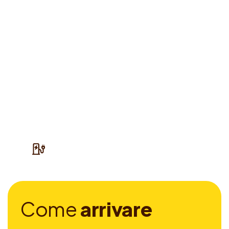
C
o
m
e
a
r
r
i
v
a
r
e