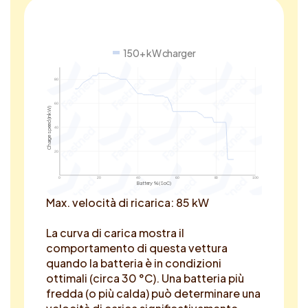
150+ kW charger
80
60
Charge speed (in kW)
40
20
0
20
40
60
80
100
Battery % (SoC)
Max. velocità di ricarica: 85 kW
La curva di carica mostra il
comportamento di questa vettura
quando la batteria è in condizioni
ottimali (circa 30 °C). Una batteria più
fredda (o più calda) può determinare una