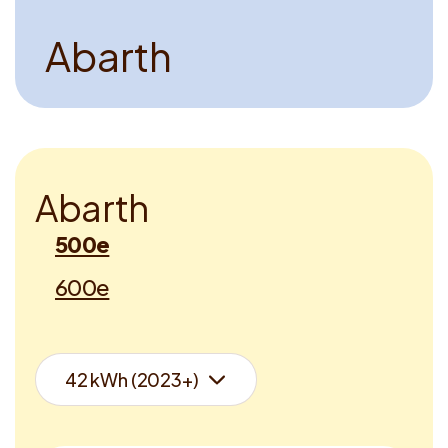
A
b
a
r
t
h
A
b
a
r
t
h
500e
600e