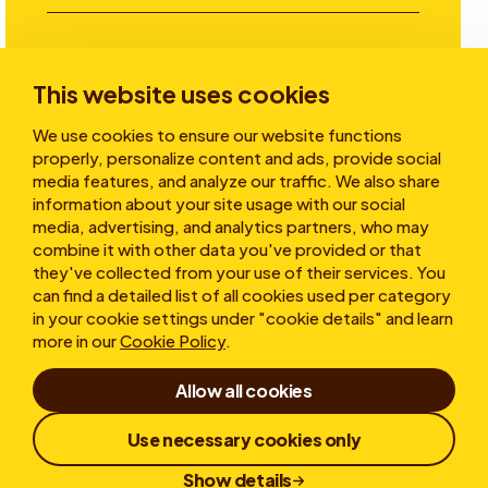
Investitori
This website uses cookies
We use cookies to ensure our website functions
Storie
properly, personalize content and ads, provide social
media features, and analyze our traffic. We also share
information about your site usage with our social
media, advertising, and analytics partners, who may
Chi siamo
combine it with other data you've provided or that
they've collected from your use of their services. You
can find a detailed list of all cookies used per category
in your cookie settings under "cookie details" and learn
more in our
Cookie Policy
.
Allow all cookies
Condizioni d'uso
Dichiarazione sulla privacy
Use necessary cookies only
Cookies
Whistleblower
Responsible Disclosure
Show details