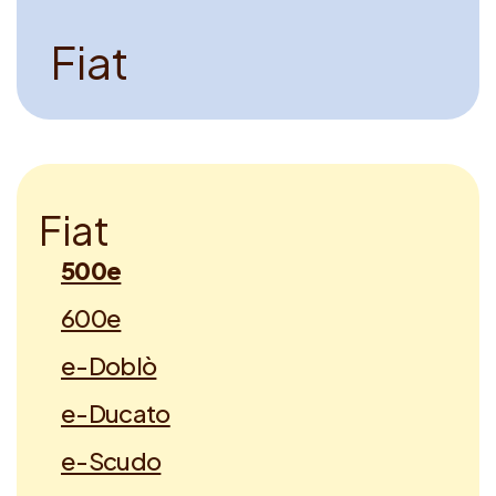
F
i
a
t
F
i
a
t
500e
600e
e-Doblò
e-Ducato
e-Scudo