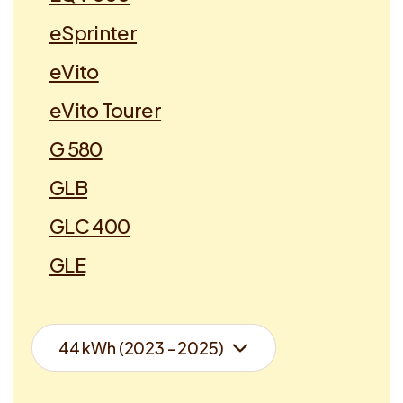
eSprinter
eVito
eVito Tourer
G 580
GLB
GLC 400
GLE