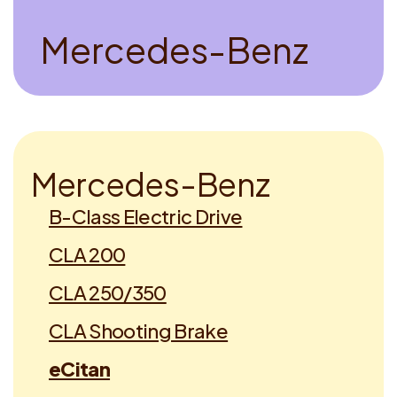
M
e
r
c
e
d
e
s
-
B
e
n
z
M
e
r
c
e
d
e
s
-
B
e
n
z
B-Class Electric Drive
CLA 200
CLA 250/350
CLA Shooting Brake
eCitan