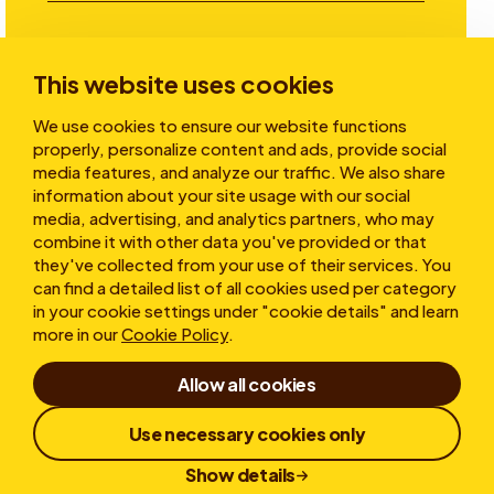
Investitori
This website uses cookies
We use cookies to ensure our website functions
Storie
properly, personalize content and ads, provide social
media features, and analyze our traffic. We also share
information about your site usage with our social
media, advertising, and analytics partners, who may
Chi siamo
combine it with other data you've provided or that
they've collected from your use of their services. You
can find a detailed list of all cookies used per category
in your cookie settings under "cookie details" and learn
more in our
Cookie Policy
.
Allow all cookies
Condizioni d'uso
Dichiarazione sulla privacy
Use necessary cookies only
Cookies
Whistleblower
Responsible Disclosure
Show details