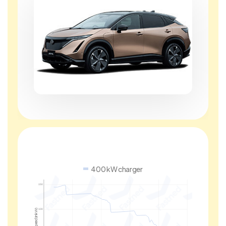
400 kW charger
150
Charge speed (in kW)
100