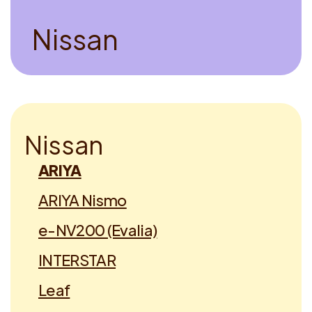
N
i
s
s
a
n
N
i
s
s
a
n
ARIYA
ARIYA Nismo
e-NV200 (Evalia)
INTERSTAR
Leaf