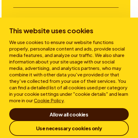
Investitori
This website uses cookies
We use cookies to ensure our website functions
Storie
properly, personalize content and ads, provide social
media features, and analyze our traffic. We also share
information about your site usage with our social
media, advertising, and analytics partners, who may
Chi siamo
combine it with other data you've provided or that
they've collected from your use of their services. You
can find a detailed list of all cookies used per category
in your cookie settings under "cookie details" and learn
more in our
Cookie Policy
.
Allow all cookies
Condizioni d'uso
Dichiarazione sulla privacy
Use necessary cookies only
Cookies
Whistleblower
Responsible Disclosure