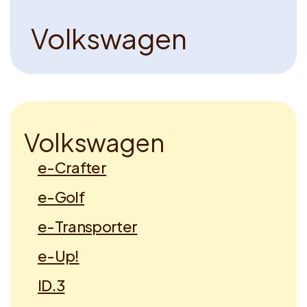
V
o
l
k
s
w
a
g
e
n
V
o
l
k
s
w
a
g
e
n
e-Crafter
e-Golf
e-Transporter
e-Up!
ID.3