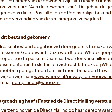
n. De namen van de bewoners zijn niet bekend bij Fa
st verstuurd "Aan de bewoners van". De gehuurde ge
egevens die bij Postfilter en de Robinsonlijst bekend 
 na de verzending van de reclamepost verwijderd.
in dit bestand gekomen?
dressenbestand opgebouwd door gebruik te maken v
 Adressen en Gebouwen). Deze wordt door Whooz geop
sregels toe te passen. Daarnaast worden verschillende
nsumenten uit te sluiten die zich rechtstreeks bij Wh
n hebben geregistreerd om niet meer benaderd te wil
wijzen wij u naar
www.whooz.nl/privacy-en-voorwaa
n naar
compliance@whooz.nl
.
e grondslag heeft Fastned de Direct Mailing verstu
 verzending van de Direct Mailing op haar gerechtvaar