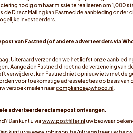
ciering nodig om haar missie te realiseren om 1,000 s
s de Direct Mailing kan Fastned de aanbieding onder 
ogelijke investeerders.
mepost van Fastned (of andere adverteerders via Wh
aag. Uiteraard verzenden we het liefst onze aanbiedi
en. Aangezien Fastned direct na de verzending van 
t verwijderd, kan Fastned niet opnieuw iets met de 
 worden voor toekomstige adresselecties op basis van 
uw verzoek mailen naar
compliance@whooz.nl
.
nkele adverteerde reclamepost ontvangen.
d? Dan kunt u via
www.postfilter.nl
uw bezwaar beken
Dan kunt u via
www.robinson.be/nl/registreer
uw bezw