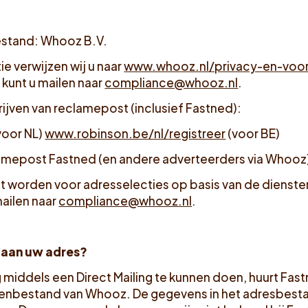
estand: Whooz B.V.
e verwijzen wij u naar
www.whooz.nl/privacy-en-voo
 kunt u mailen naar
compliance@whooz.nl
.
ijven van reclamepost (inclusief Fastned):
voor NL)
www.robinson.be/nl/registreer
(voor BE)
clamepost Fastned (en andere adverteerders via Whooz
ilt worden voor adresselecties op basis van de dienst
mailen naar
compliance@whooz.nl
.
 aan uw adres?
middels een Direct Mailing te kunnen doen, huurt Fas
senbestand van Whooz. De gegevens in het adresbest