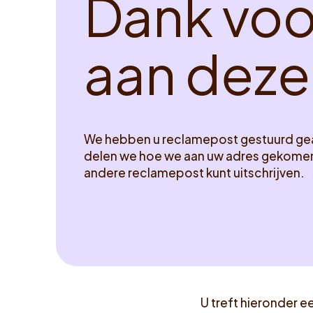
D
a
n
k
v
o
a
a
n
d
e
z
e
We hebben u reclamepost gestuurd gea
delen we hoe we aan uw adres gekomen 
andere reclamepost kunt uitschrijven.
U treft hieronder ee