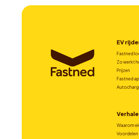
EV rijde
Fastned lo
Zo werkt h
Prijzen
Fastned a
Autocharg
Verhale
Waarom el
Voordelen 