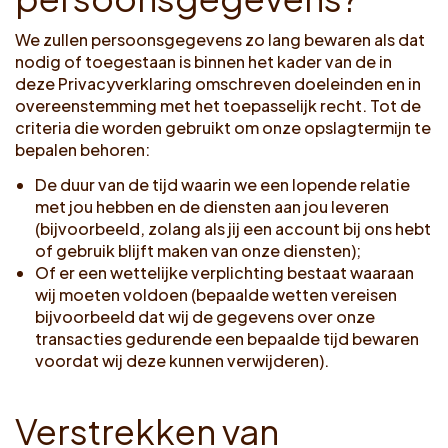
We zullen persoonsgegevens zo lang bewaren als dat
nodig of toegestaan is binnen het kader van de in
deze Privacyverklaring omschreven doeleinden en in
overeenstemming met het toepasselijk recht. Tot de
criteria die worden gebruikt om onze opslagtermijn te
bepalen behoren:
De duur van de tijd waarin we een lopende relatie
met jou hebben en de diensten aan jou leveren
(bijvoorbeeld, zolang als jij een account bij ons hebt
of gebruik blijft maken van onze diensten);
Of er een wettelijke verplichting bestaat waaraan
wij moeten voldoen (bepaalde wetten vereisen
bijvoorbeeld dat wij de gegevens over onze
transacties gedurende een bepaalde tijd bewaren
voordat wij deze kunnen verwijderen).
V
e
r
s
t
r
e
k
k
e
n
v
a
n