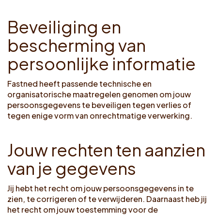
B
e
v
e
i
l
i
g
i
n
g
e
n
b
e
s
c
h
e
r
m
i
n
g
v
a
n
p
e
r
s
o
o
n
l
i
j
k
e
i
n
f
o
r
m
a
t
i
e
Fastned heeft passende technische en
organisatorische maatregelen genomen om jouw
persoonsgegevens te beveiligen tegen verlies of
tegen enige vorm van onrechtmatige verwerking.
J
o
u
w
r
e
c
h
t
e
n
t
e
n
a
a
n
z
i
e
n
v
a
n
j
e
g
e
g
e
v
e
n
s
Jij hebt het recht om jouw persoonsgegevens in te
zien, te corrigeren of te verwijderen. Daarnaast heb jij
het recht om jouw toestemming voor de