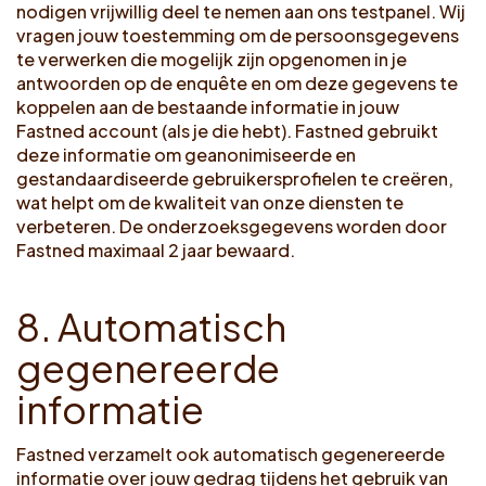
nodigen vrijwillig deel te nemen aan ons testpanel. Wij
vragen jouw toestemming om de persoonsgegevens
te verwerken die mogelijk zijn opgenomen in je
antwoorden op de enquête en om deze gegevens te
koppelen aan de bestaande informatie in jouw
Fastned account (als je die hebt). Fastned gebruikt
deze informatie om geanonimiseerde en
gestandaardiseerde gebruikersprofielen te creëren,
wat helpt om de kwaliteit van onze diensten te
verbeteren. De onderzoeksgegevens worden door
Fastned maximaal 2 jaar bewaard.
8
.
A
u
t
o
m
a
t
i
s
c
h
g
e
g
e
n
e
r
e
e
r
d
e
i
n
f
o
r
m
a
t
i
e
Fastned verzamelt ook automatisch gegenereerde
informatie over jouw gedrag tijdens het gebruik van