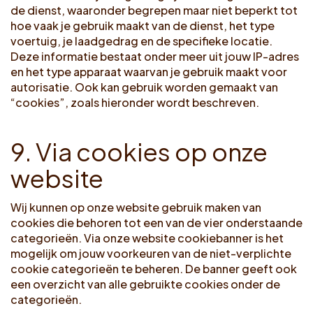
de dienst, waaronder begrepen maar niet beperkt tot
hoe vaak je gebruik maakt van de dienst, het type
voertuig, je laadgedrag en de specifieke locatie.
Deze informatie bestaat onder meer uit jouw IP-adres
en het type apparaat waarvan je gebruik maakt voor
autorisatie. Ook kan gebruik worden gemaakt van
“cookies”, zoals hieronder wordt beschreven.
9
.
V
i
a
c
o
o
k
i
e
s
o
p
o
n
z
e
w
e
b
s
i
t
e
Wij kunnen op onze website gebruik maken van
cookies die behoren tot een van de vier onderstaande
categorieën. Via onze website cookiebanner is het
mogelijk om jouw voorkeuren van de niet-verplichte
cookie categorieën te beheren. De banner geeft ook
een overzicht van alle gebruikte cookies onder de
categorieën.