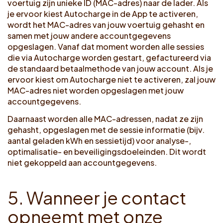
voertuig zijn unieke ID (MAC-adres) naar de lader. Als
je ervoor kiest Autocharge in de App te activeren,
wordt het MAC-adres van jouw voertuig gehasht en
samen met jouw andere accountgegevens
opgeslagen. Vanaf dat moment worden alle sessies
die via Autocharge worden gestart, gefactureerd via
de standaard betaalmethode van jouw account. Als je
ervoor kiest om Autocharge niet te activeren, zal jouw
MAC-adres niet worden opgeslagen met jouw
accountgegevens.
Daarnaast worden alle MAC-adressen, nadat ze zijn
gehasht, opgeslagen met de sessie informatie (bijv.
aantal geladen kWh en sessietijd) voor analyse-,
optimalisatie- en beveiligingsdoeleinden. Dit wordt
niet gekoppeld aan accountgegevens.
5
.
W
a
n
n
e
e
r
j
e
c
o
n
t
a
c
t
o
p
n
e
e
m
t
m
e
t
o
n
z
e