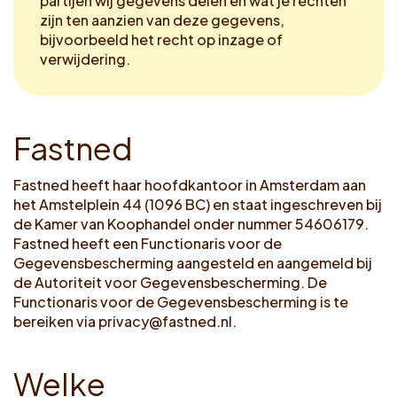
partijen wij gegevens delen en wat je rechten
Voucher claimen
zijn ten aanzien van deze gegevens,
bijvoorbeeld het recht op inzage of
verwijdering.
Dutch
F
a
s
t
n
e
d
Fastned heeft haar hoofdkantoor in Amsterdam aan
het Amstelplein 44 (1096 BC) en staat ingeschreven bij
de Kamer van Koophandel onder nummer 54606179.
Fastned heeft een Functionaris voor de
Gegevensbescherming aangesteld en aangemeld bij
de Autoriteit voor Gegevensbescherming. De
Functionaris voor de Gegevensbescherming is te
bereiken via
privacy@fastned.nl
.
W
e
l
k
e