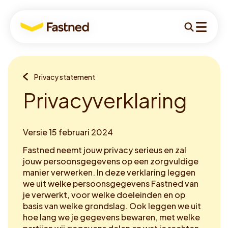
Voor
Zoeken
Menu
autorijders
Voor autorijders
Je
Privacy statement
Voor autorijders
bent
P
r
i
v
a
c
y
v
e
r
k
l
a
r
i
n
g
Zakelijk
hier:
Voor investeerders
Versie 15 februari 2024
Locaties
Fastned neemt jouw privacy serieus en zal
Snelladen
jouw persoonsgegevens op een zorgvuldige
Over ons
manier verwerken. In deze verklaring leggen
Verhalen
we uit welke persoonsgegevens Fastned van
je verwerkt, voor welke doeleinden en op
Support
basis van welke grondslag. Ook leggen we uit
hoe lang we je gegevens bewaren, met welke