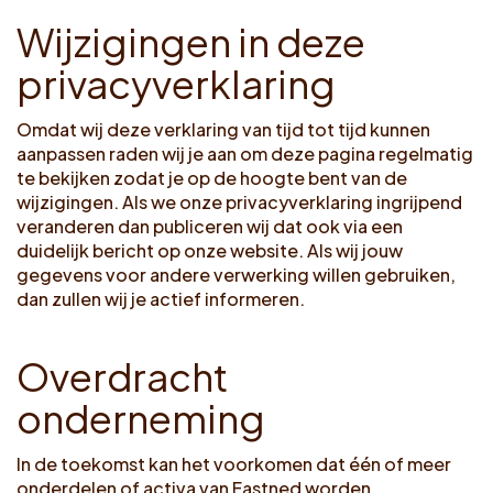
W
i
j
z
i
g
i
n
g
e
n
i
n
d
e
z
e
p
r
i
v
a
c
y
v
e
r
k
l
a
r
i
n
g
Omdat wij deze verklaring van tijd tot tijd kunnen
aanpassen raden wij je aan om deze pagina regelmatig
te bekijken zodat je op de hoogte bent van de
wijzigingen. Als we onze privacyverklaring ingrijpend
veranderen dan publiceren wij dat ook via een
duidelijk bericht op onze website. Als wij jouw
gegevens voor andere verwerking willen gebruiken,
dan zullen wij je actief informeren.
O
v
e
r
d
r
a
c
h
t
o
n
d
e
r
n
e
m
i
n
g
In de toekomst kan het voorkomen dat één of meer
onderdelen of activa van Fastned worden