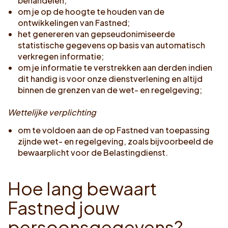
behandelen;
om je op de hoogte te houden van de
ontwikkelingen van Fastned;
het genereren van gepseudonimiseerde
statistische gegevens op basis van automatisch
verkregen informatie;
om je informatie te verstrekken aan derden indien
dit handig is voor onze dienstverlening en altijd
binnen de grenzen van de wet- en regelgeving;
Wettelijke verplichting
om te voldoen aan de op Fastned van toepassing
zijnde wet- en regelgeving, zoals bijvoorbeeld de
bewaarplicht voor de Belastingdienst.
H
o
e
l
a
n
g
b
e
w
a
a
r
t
F
a
s
t
n
e
d
j
o
u
w
p
e
r
s
o
o
n
s
g
e
g
e
v
e
n
s
?