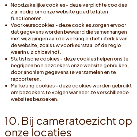
Noodzakelijke cookies - deze verplichte cookies
zijn nodig om onze website goed te laten
functioneren.
Voorkeurscookies - deze cookies zorgen ervoor
dat gegevens worden bewaard die samenhangen
met wijzigingen aan de werking en het uiterlijk van
de website, zoals uw voorkeurstaal of de regio
waarin u zich bevindt.
Statistische cookies - deze cookies helpen ons te
begrijpen hoe bezoekers onze website gebruiken,
door anoniem gegevens te verzamelen en te
rapporteren.
Marketing cookies - deze cookies worden gebruikt
om bezoekers te volgen wanneer ze verschillende
websites bezoeken.
1
0
.
B
i
j
c
a
m
e
r
a
t
o
e
z
i
c
h
t
o
p
o
n
z
e
l
o
c
a
t
i
e
s