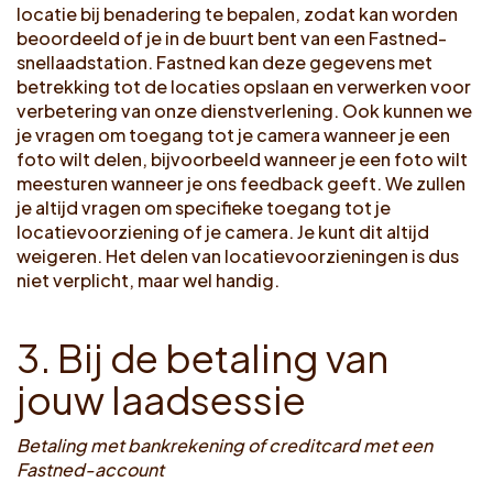
locatie bij benadering te bepalen, zodat kan worden
beoordeeld of je in de buurt bent van een Fastned-
snellaadstation. Fastned kan deze gegevens met
betrekking tot de locaties opslaan en verwerken voor
verbetering van onze dienstverlening. Ook kunnen we
je vragen om toegang tot je camera wanneer je een
foto wilt delen, bijvoorbeeld wanneer je een foto wilt
meesturen wanneer je ons feedback geeft. We zullen
je altijd vragen om specifieke toegang tot je
locatievoorziening of je camera. Je kunt dit altijd
weigeren. Het delen van locatievoorzieningen is dus
niet verplicht, maar wel handig.
3
.
B
i
j
d
e
b
e
t
a
l
i
n
g
v
a
n
j
o
u
w
l
a
a
d
s
e
s
s
i
e
Betaling met bankrekening of creditcard met een
Fastned-account