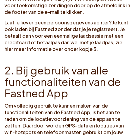
voor toekomstige zendingen door op de afmeldlink in
de footer van de e-mail te klikken.
Laat je liever geen persoonsgegevens achter? Je kunt
ook laden bij Fastned zonder dat je je registreert. Je
betaalt dan voor een eenmalige laadsessie met een
creditcard of betaalpas dan wel met je laadpas, zie
hier meer informatie over onder kopje 3.
2
.
B
i
j
g
e
b
r
u
i
k
v
a
n
a
l
l
e
f
u
n
c
t
i
o
n
a
l
i
t
e
i
t
e
n
v
a
n
d
e
F
a
s
t
n
e
d
A
p
p
Om volledig gebruik te kunnen maken van de
functionaliteiten van de Fastned App, is het aan te
raden om de locatievoorziening van de app aan te
zetten. Daardoor worden GPS-data en locaties van
wifi-hotspots en telefoonmasten gebruikt om jouw