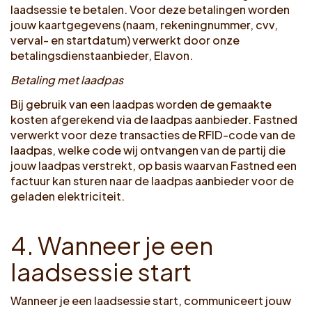
laadsessie te betalen. Voor deze betalingen worden
jouw kaartgegevens (naam, rekeningnummer, cvv,
verval- en startdatum) verwerkt door onze
betalingsdienstaanbieder, Elavon.
Betaling met laadpas
Bij gebruik van een laadpas worden de gemaakte
kosten afgerekend via de laadpas aanbieder. Fastned
verwerkt voor deze transacties de RFID-code van de
laadpas, welke code wij ontvangen van de partij die
jouw laadpas verstrekt, op basis waarvan Fastned een
factuur kan sturen naar de laadpas aanbieder voor de
geladen elektriciteit.
4
.
W
a
n
n
e
e
r
j
e
e
e
n
l
a
a
d
s
e
s
s
i
e
s
t
a
r
t
Wanneer je een laadsessie start, communiceert jouw