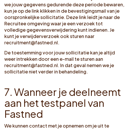
we jouw gegevens gedurende deze periode bewaren,
kun je op de link klikken in de bevestigingsmail van je
oorspronkelijke sollicitatie. Deze link leidt je naar de
Recruitee omgeving waar je een verzoek tot
volledige gegevensverwijdering kunt indienen. Je
kunt je verwijderverzoek ook sturen naar
recruitment@fastned.nl
.
De toestemming voor jouw sollicitatie kan je altijd
weer intrekken door een e-mail te sturen aan
recruitment@fastned.nl
. In dat geval nemen we je
sollicitatie niet verder in behandeling.
7
.
W
a
n
n
e
e
r
j
e
d
e
e
l
n
e
e
m
t
a
a
n
h
e
t
t
e
s
t
p
a
n
e
l
v
a
n
F
a
s
t
n
e
d
We kunnen contact met je opnemen om je uit te