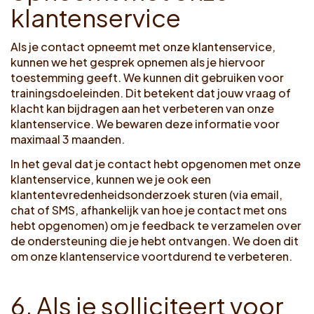
k
l
a
n
t
e
n
s
e
r
v
i
c
e
Als je contact opneemt met onze klantenservice,
kunnen we het gesprek opnemen als je hiervoor
toestemming geeft. We kunnen dit gebruiken voor
trainingsdoeleinden. Dit betekent dat jouw vraag of
klacht kan bijdragen aan het verbeteren van onze
klantenservice. We bewaren deze informatie voor
maximaal 3 maanden.
In het geval dat je contact hebt opgenomen met onze
klantenservice, kunnen we je ook een
klantentevredenheidsonderzoek sturen (via email,
chat of SMS, afhankelijk van hoe je contact met ons
hebt opgenomen) om je feedback te verzamelen over
de ondersteuning die je hebt ontvangen. We doen dit
om onze klantenservice voortdurend te verbeteren.
6
.
A
l
s
j
e
s
o
l
l
i
c
i
t
e
e
r
t
v
o
o
r