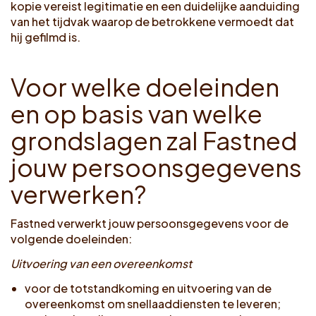
kopie vereist legitimatie en een duidelijke aanduiding
van het tijdvak waarop de betrokkene vermoedt dat
hij gefilmd is.
V
o
o
r
w
e
l
k
e
d
o
e
l
e
i
n
d
e
n
e
n
o
p
b
a
s
i
s
v
a
n
w
e
l
k
e
g
r
o
n
d
s
l
a
g
e
n
z
a
l
F
a
s
t
n
e
d
j
o
u
w
p
e
r
s
o
o
n
s
g
e
g
e
v
e
n
s
v
e
r
w
e
r
k
e
n
?
Fastned verwerkt jouw persoonsgegevens voor de
volgende doeleinden:
Uitvoering van een overeenkomst
voor de totstandkoming en uitvoering van de
overeenkomst om snellaaddiensten te leveren;