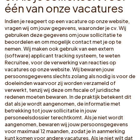
é
é
n
v
a
n
o
n
z
e
v
a
c
a
t
u
r
e
s
Indien je reageert op een vacature op onze website,
vragen wij om jouw gegevens, waaronder je cv. Wij
gebruiken deze gegevens om jouw sollicitatie te
beoordelen en om mogelijk contact met je op te
nemen. Wij maken ook gebruik van een extern
(software) applicant tracking systeem, te weten
Recruitee, voor de verwerking van reacties op
vacatures op onze website. Wij bewaren jouw
persoonsgegevens slechts zolang als nodig is voor de
doeleinden waarvoor zij worden verzameld of
verwerkt, tenzij wij deze om fiscale of juridische
redenen moeten bewaren. In de praktijk betekent dit
dat als je wordt aangenomen, de informatie met
betrekking tot jouw sollicitatie in jouw
personeelsdossier terechtkomt. Als je niet wordt
aangenomen, bewaren wij jouw persoonsgegevens
voor maximaal 12 maanden, zodat je in aanmerking
kunt komen voor andere vacatures. Als je niet wilt dat