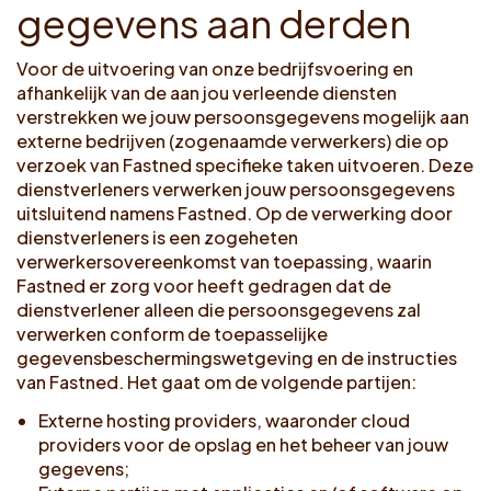
g
e
g
e
v
e
n
s
a
a
n
d
e
r
d
e
n
Voor de uitvoering van onze bedrijfsvoering en
afhankelijk van de aan jou verleende diensten
verstrekken we jouw persoonsgegevens mogelijk aan
externe bedrijven (zogenaamde verwerkers) die op
verzoek van Fastned specifieke taken uitvoeren. Deze
dienstverleners verwerken jouw persoonsgegevens
uitsluitend namens Fastned. Op de verwerking door
dienstverleners is een zogeheten
verwerkersovereenkomst van toepassing, waarin
Fastned er zorg voor heeft gedragen dat de
dienstverlener alleen die persoonsgegevens zal
verwerken conform de toepasselijke
gegevensbeschermingswetgeving en de instructies
van Fastned. Het gaat om de volgende partijen:
Externe hosting providers, waaronder cloud
providers voor de opslag en het beheer van jouw
gegevens;