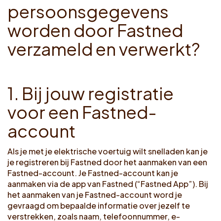
p
e
r
s
o
o
n
s
g
e
g
e
v
e
n
s
w
o
r
d
e
n
d
o
o
r
F
a
s
t
n
e
d
v
e
r
z
a
m
e
l
d
e
n
v
e
r
w
e
r
k
t
?
1
.
B
i
j
j
o
u
w
r
e
g
i
s
t
r
a
t
i
e
v
o
o
r
e
e
n
F
a
s
t
n
e
d
-
a
c
c
o
u
n
t
Als je met je elektrische voertuig wilt snelladen kan je
je registreren bij Fastned door het aanmaken van een
Fastned-account. Je Fastned-account kan je
aanmaken via de app van Fastned (“Fastned App”). Bij
het aanmaken van je Fastned-account word je
gevraagd om bepaalde informatie over jezelf te
verstrekken, zoals naam, telefoonnummer, e-