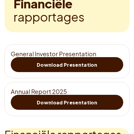
F
i
n
a
n
c
i
ë
l
e
Dutch
r
a
p
p
o
r
t
a
g
e
s
G
e
n
e
r
a
l
I
n
v
e
s
t
o
r
P
r
e
s
e
n
t
a
t
i
o
n
Download Presentation
A
n
n
u
a
l
R
e
p
o
r
t
2
0
2
5
Download Presentation