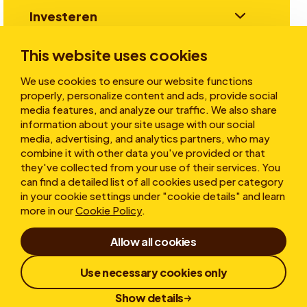
Investeren
This website uses cookies
Verhalen
We use cookies to ensure our website functions
properly, personalize content and ads, provide social
media features, and analyze our traffic. We also share
information about your site usage with our social
Over ons
media, advertising, and analytics partners, who may
combine it with other data you've provided or that
they've collected from your use of their services. You
can find a detailed list of all cookies used per category
in your cookie settings under "cookie details" and learn
more in our
Cookie Policy
.
Allow all cookies
Gebruiksvoorwaarden
Privacy statement
Cookies
Klokkenluiderregeling
Use necessary cookies only
Responsible Disclosure
Show details