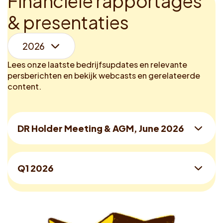
F
i
n
a
n
c
i
ë
l
e
r
a
p
p
o
r
t
a
g
e
s
&
p
r
e
s
e
n
t
a
t
i
e
s
Lees onze laatste bedrijfsupdates en relevante
persberichten en bekijk webcasts en gerelateerde
content.
DR Holder Meeting & AGM, June 2026
Q1 2026