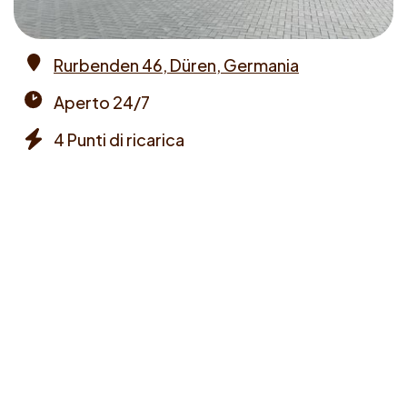
Rurbenden 46, Düren, Germania
Address
Aperto 24/7
Opening
4 Punti di ricarica
times
Chargers