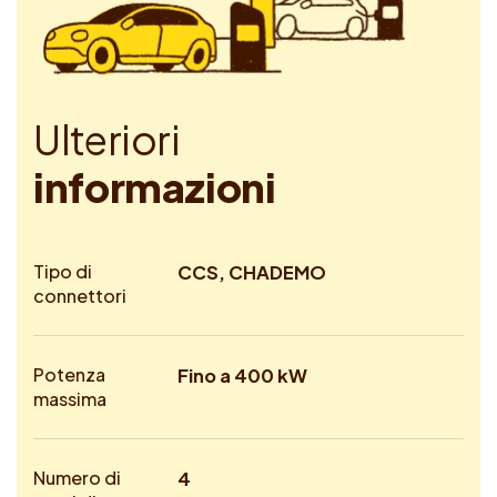
U
l
t
e
r
i
o
r
i
i
n
f
o
r
m
a
z
i
o
n
i
Tipo di
CCS, CHADEMO
connettori
Potenza
Fino a 400 kW
massima
Numero di
4