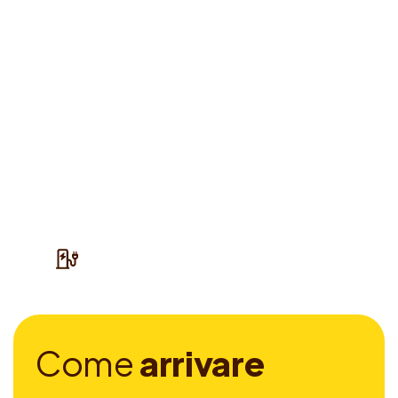
C
o
m
e
a
r
r
i
v
a
r
e