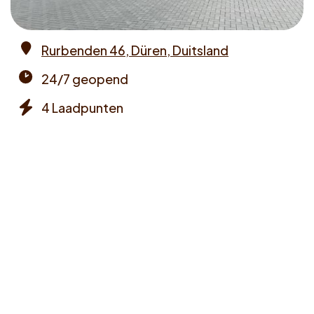
Voucher claimen
Rurbenden 46, Düren, Duitsland
Dutch
Address
24/7 geopend
Opening
4 Laadpunten
times
Chargers