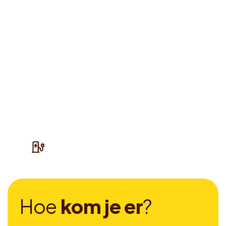
H
o
e
k
o
m
j
e
e
r
?