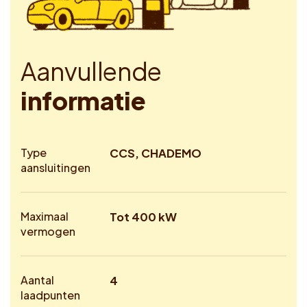
A
a
n
v
u
l
l
e
n
d
e
i
n
f
o
r
m
a
t
i
e
Type
CCS, CHADEMO
aansluitingen
Maximaal
Tot 400 kW
vermogen
Aantal
4
laadpunten