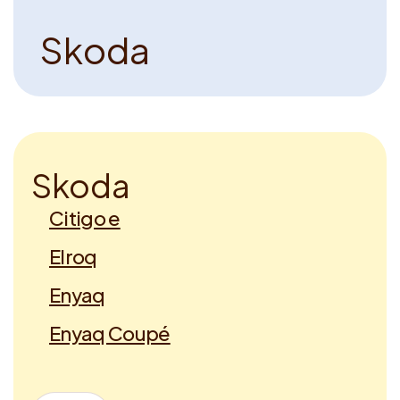
S
k
o
d
a
S
k
o
d
a
Citigo e
Elroq
Enyaq
Enyaq Coupé