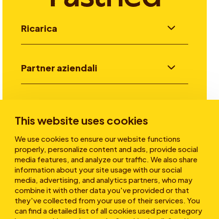
Ricarica
Partner aziendali
Investitori
This website uses cookies
We use cookies to ensure our website functions
Storie
properly, personalize content and ads, provide social
media features, and analyze our traffic. We also share
information about your site usage with our social
media, advertising, and analytics partners, who may
Chi siamo
combine it with other data you've provided or that
they've collected from your use of their services. You
can find a detailed list of all cookies used per category