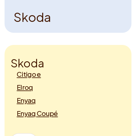
S
k
o
d
a
S
k
o
d
a
Citigo e
Elroq
Enyaq
Enyaq Coupé