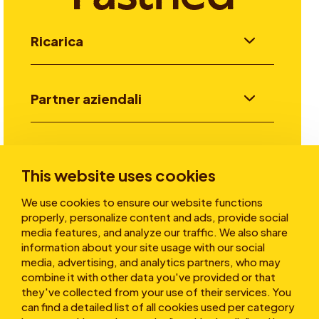
Ricarica
Partner aziendali
Investitori
This website uses cookies
We use cookies to ensure our website functions
Storie
properly, personalize content and ads, provide social
media features, and analyze our traffic. We also share
information about your site usage with our social
media, advertising, and analytics partners, who may
Chi siamo
combine it with other data you've provided or that
they've collected from your use of their services. You
can find a detailed list of all cookies used per category