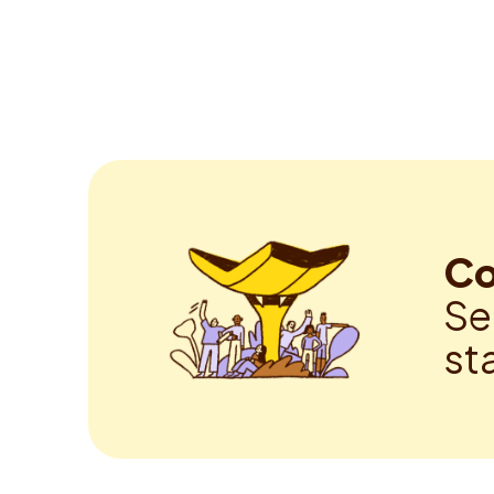
Co
Se
st