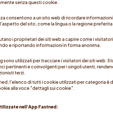
amente senza questi cookie.
nza consentono a un sito web di ricordare informazioni
spetto del sito, come la lingua o la regione preferita
aiutano i proprietari dei siti web a capire come i visitat
iendo e riportando informazioni in forma anonima.
 sono utilizzati per tracciare i visitatori dei siti web. I
nci pertinenti e coinvolgenti per i singoli utenti, renden
zionisti terzi.
ned, l'elenco di tutti i cookie utilizzati per categoria è 
okie alla voce "dettagli sui cookie".
utilizzate nell'App Fastned: