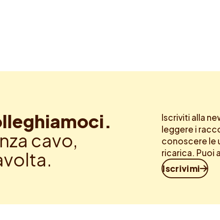
lleghiamoci.
Iscriviti alla 
leggere i racc
nza cavo,
conoscere le u
ricarica. Puoi 
avolta.
Iscrivimi