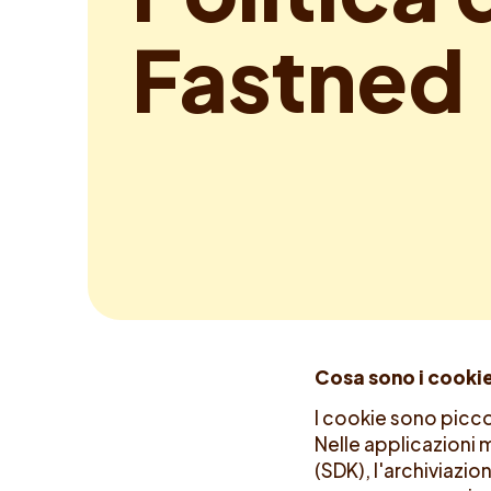
F
a
s
t
n
e
d
Cosa sono i cookie
I cookie sono piccol
Nelle applicazioni m
(SDK), l'archiviazio