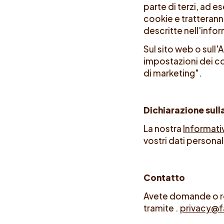
parte di terzi, ad e
cookie e tratteranno
descritte nell'infor
Sul sito web o sull'
impostazioni dei c
di marketing".
Dichiarazione sull
La nostra
Informativ
vostri dati personal
Contatto
Avete domande o re
tramite .
privacy@f