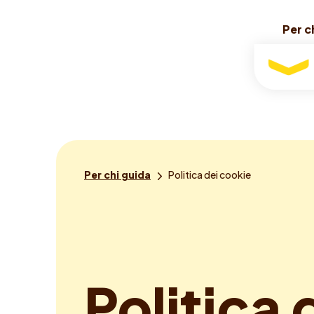
Per c
Per c
Per
chi
guida
Sei
Per chi guida
Politica dei cookie
qui:
P
o
l
i
t
i
c
a