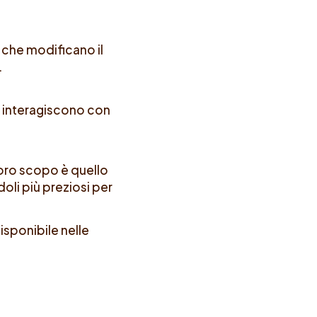
 che modificano il
.
ori interagiscono con
l loro scopo è quello
doli più preziosi per
disponibile nelle