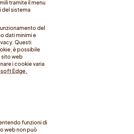
ili tramite il menu
i del sistema
 funzionamento del
o dati minimi e
ivacy. Questi
okie, è possibile
l sito web
are i cookie varia
osoft Edge.
sentendo funzioni di
sito web non può