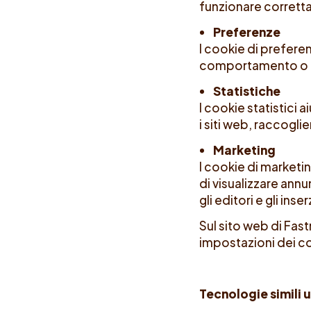
funzionare corrett
Preferenze
I cookie di prefere
comportamento o l'a
Statistiche
I cookie statistici 
i siti web, raccogl
Marketing
I cookie di marketing
di visualizzare annu
gli editori e gli inser
Sul sito web di Fast
impostazioni dei co
Tecnologie simili 