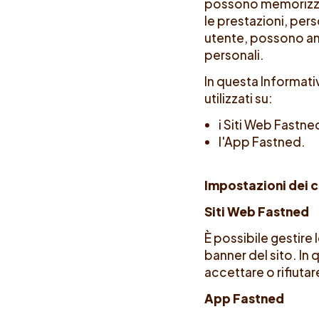
possono memorizzar
le prestazioni, pers
utente, possono an
personali.
In questa Informati
utilizzati su:
i Siti Web Fast
l'App Fastned.
Impostazioni dei 
Siti Web Fastned
È possibile gestire 
banner del sito. In
accettare o rifiutar
App Fastned