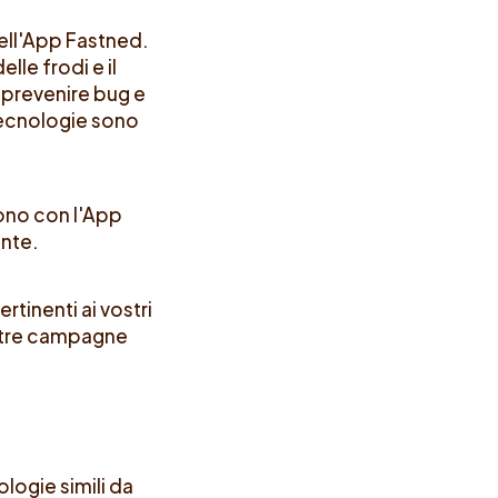
dell'App Fastned.
lle frodi e il
 prevenire bug e
tecnologie sono
cono con l'App
ente.
tinenti ai vostri
nostre campagne
logie simili da