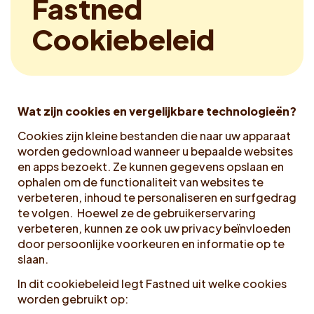
F
a
s
t
n
e
d
Voucher claimen
C
o
o
k
i
e
b
e
l
e
i
d
Dutch
Wat zijn cookies en vergelijkbare technologieën?
Cookies zijn kleine bestanden die naar uw apparaat
worden gedownload wanneer u bepaalde websites
en apps bezoekt. Ze kunnen gegevens opslaan en
ophalen om de functionaliteit van websites te
verbeteren, inhoud te personaliseren en surfgedrag
te volgen. Hoewel ze de gebruikerservaring
verbeteren, kunnen ze ook uw privacy beïnvloeden
door persoonlijke voorkeuren en informatie op te
slaan.
In dit cookiebeleid legt Fastned uit welke cookies
worden gebruikt op: