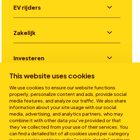
EV rijders
Zakelijk
Investeren
This website uses cookies
Verhalen
We use cookies to ensure our website functions
properly, personalize content and ads, provide social
media features, and analyze our traffic. We also share
information about your site usage with our social
Over ons
media, advertising, and analytics partners, who may
combine it with other data you've provided or that
they've collected from your use of their services. You
can find a detailed list of all cookies used per category
in your cookie settings under "cookie details" and learn