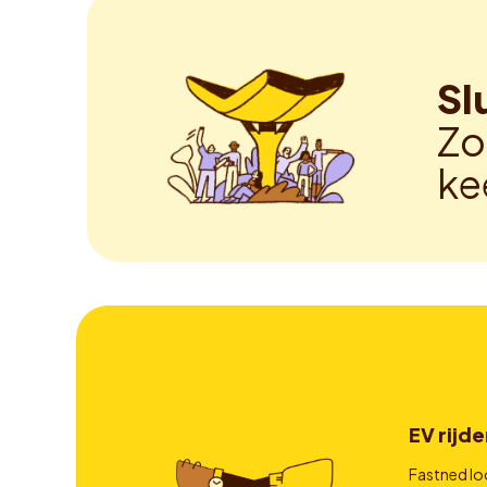
Sl
Zo
ke
EV rijde
Fastned lo