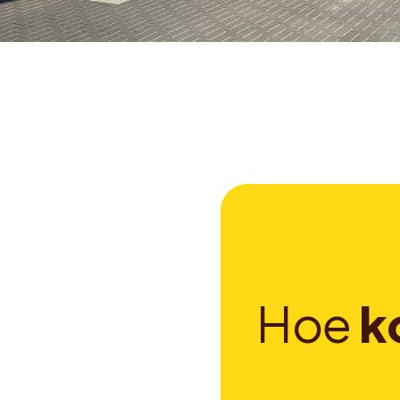
H
o
e
k