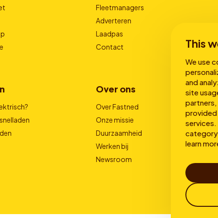
et
Fleetmanagers
Adverteren
pp
Laadpas
This w
e
Contact
We use co
personali
and analy
n
Over ons
site usag
partners,
ektrisch?
Over Fastned
provided 
snelladen
Onze missie
services. 
category 
aden
Duurzaamheid
learn mor
Werken bij
Newsroom