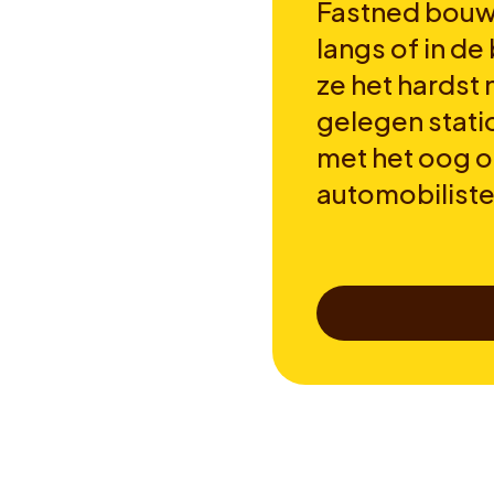
Fastned bouwt
langs of in de
ze het hardst
gelegen stati
met het oog 
automobilist