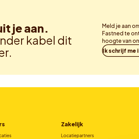
uit je aan.
Meld je aan o
Fastned te ont
nder kabel dit
hoogte van on
er.
Ik schrijf me 
rs
Zakelijk
caties
Locatiepartners