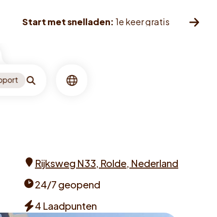
Start met snelladen:
1e keer gratis
pport
Zoeken
Taal
Rijksweg N33, Rolde, Nederland
Address
24/7 geopend
Opening
4 Laadpunten
times
Chargers