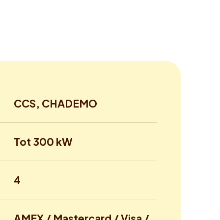
CCS, CHADEMO
Tot 300 kW
4
AMEX / Mastercard / Visa /