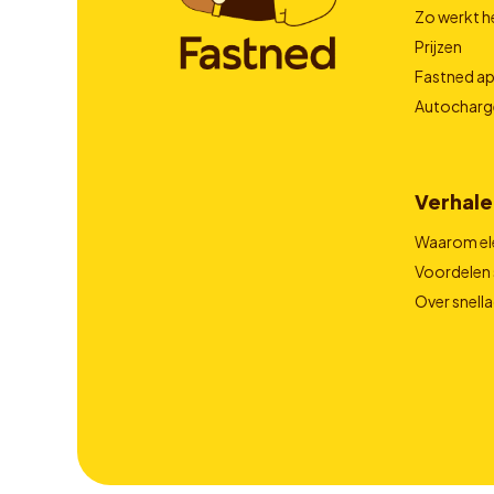
Zo werkt h
Prijzen
Fastned a
Autocharg
Verhale
Waarom el
Voordelen 
Over snell