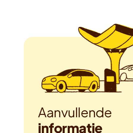
A
a
n
v
u
l
l
e
n
d
e
i
n
f
o
r
m
a
t
i
e