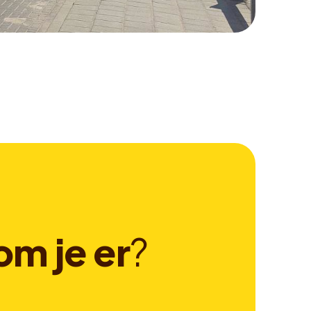
o
m
j
e
e
r
?