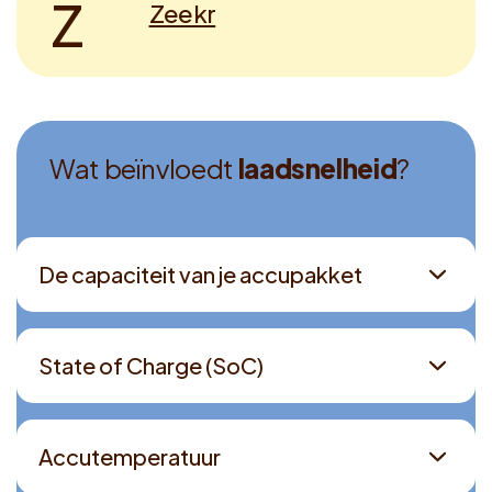
Z
Zeekr
W
a
t
b
e
ï
n
v
l
o
e
d
t
l
a
a
d
s
n
e
l
h
e
i
d
?
De capaciteit van je accupakket
State of Charge (SoC)
Accutemperatuur