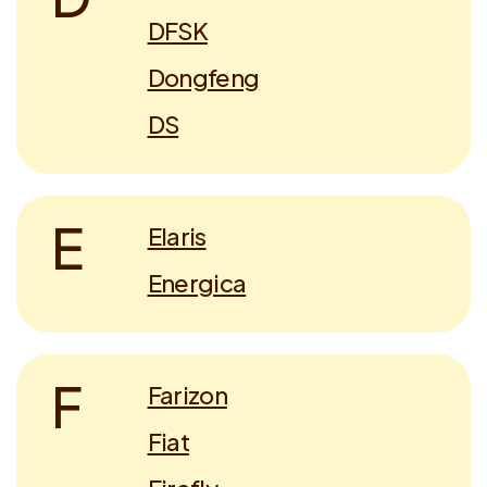
DFSK
Dongfeng
DS
E
Elaris
Energica
F
Farizon
Fiat