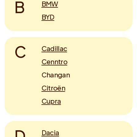
B
BMW
BYD
C
Cadillac
Cenntro
Changan
Citroën
Cupra
D
Dacia