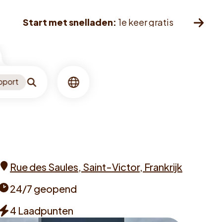
Start met snelladen:
1e keer gratis
pport
Zoeken
Taal
Rue des Saules, Saint-Victor, Frankrijk
Address
24/7 geopend
Opening
4 Laadpunten
times
Chargers