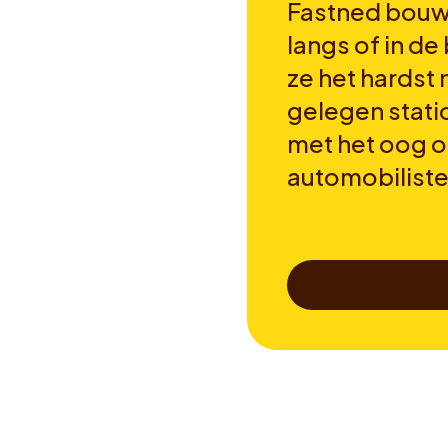
Fastned bouwt
langs of in de
ze het hardst
gelegen stati
met het oog 
automobilist