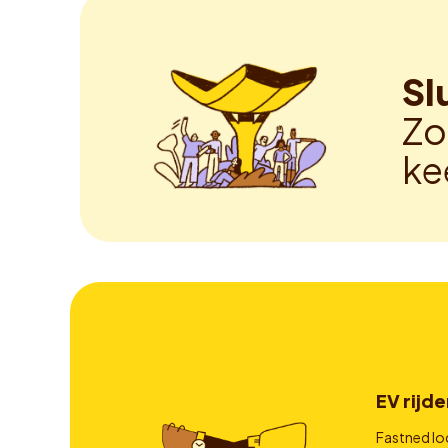
Sl
Zo
ke
EV rijde
Fastned lo