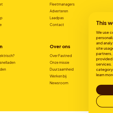
et
Fleetmanagers
Adverteren
pp
Laadpas
This w
e
Contact
We use co
personali
and analy
n
Over ons
site usag
partners,
ektrisch?
Over Fastned
provided 
snelladen
Onze missie
services. 
aden
Duurzaamheid
category 
learn mor
Werken bij
Newsroom