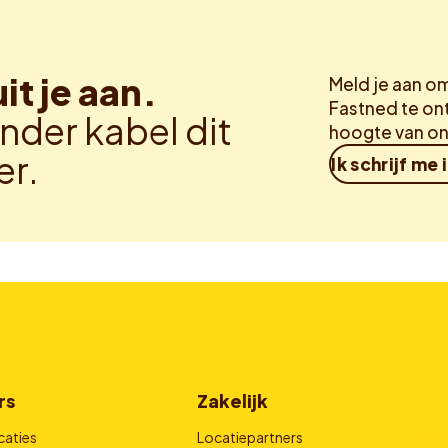
uit je aan.
Meld je aan o
Fastned te ont
nder kabel dit
hoogte van on
er.
Ik schrijf me 
rs
Zakelijk
caties
Locatiepartners