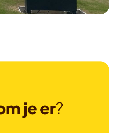
o
m
j
e
e
r
?