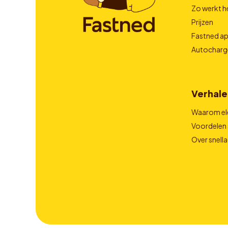
Zo werkt h
Prijzen
Fastned a
Autocharg
Verhale
Waarom el
Voordelen 
Over snell