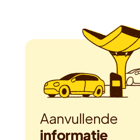
A
a
n
v
u
l
l
e
n
d
e
i
n
f
o
r
m
a
t
i
e