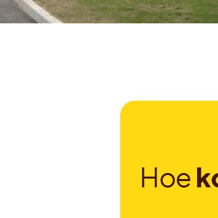
H
o
e
k