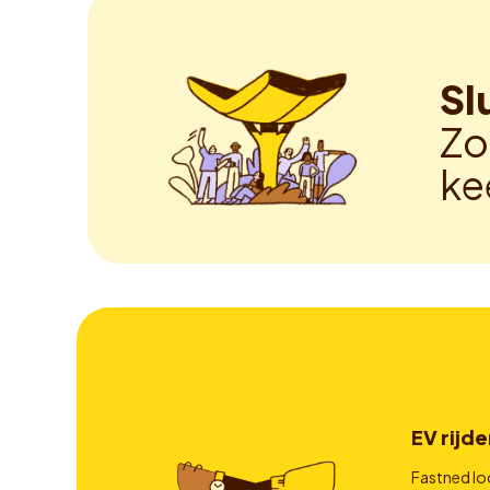
Sl
Zo
ke
EV rijde
Fastned lo