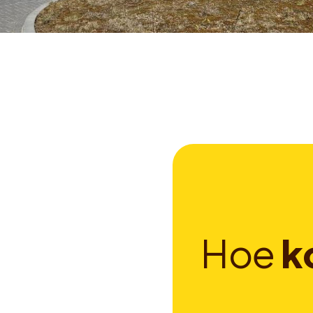
H
o
e
k