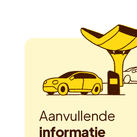
A
a
n
v
u
l
l
e
n
d
e
i
n
f
o
r
m
a
t
i
e