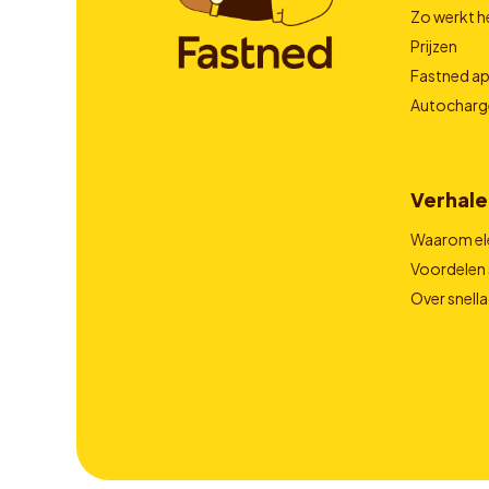
Zo werkt h
Prijzen
Fastned a
Autocharg
Verhale
Waarom el
Voordelen 
Over snell