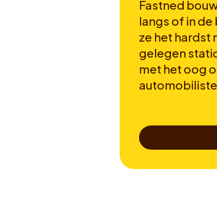
Fastned bouwt
langs of in de
ze het hardst
gelegen stati
met het oog 
automobilist