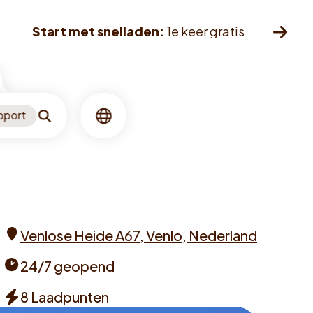
Start met snelladen:
1e keer gratis
pport
Zoeken
Taal
Venlose Heide A67, Venlo, Nederland
Address
24/7 geopend
Opening
8 Laadpunten
times
Chargers