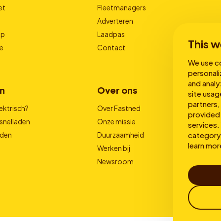
et
Fleetmanagers
Adverteren
pp
Laadpas
This w
e
Contact
We use co
personali
and analy
n
Over ons
site usag
partners,
ektrisch?
Over Fastned
provided 
snelladen
Onze missie
services. 
category 
aden
Duurzaamheid
learn mor
Werken bij
Newsroom