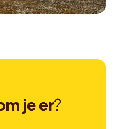
o
m
j
e
e
r
?