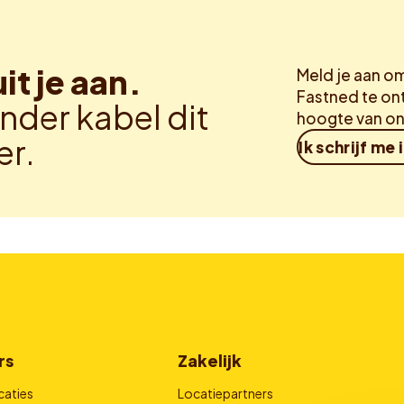
uit je aan.
Meld je aan o
Fastned te ont
nder kabel dit
hoogte van on
er.
Ik schrijf me 
rs
Zakelijk
caties
Locatiepartners