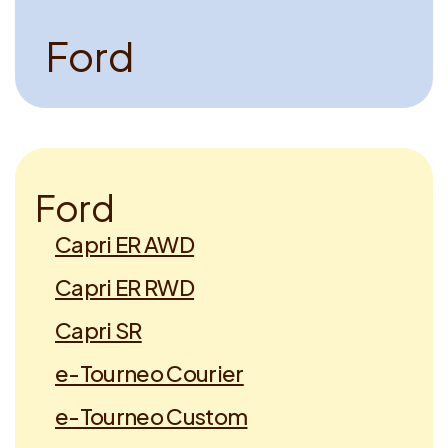
Voucher claimen
F
o
r
d
Dutch
F
o
r
d
Capri ER AWD
Capri ER RWD
Capri SR
e-Tourneo Courier
e-Tourneo Custom