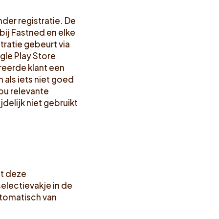
nder registratie. De
bij Fastned en elke
tratie gebeurt via
gle Play Store
treerde klant een
 als iets niet goed
ou relevante
delijk niet gebruikt
et deze
lectievakje in de
utomatisch van