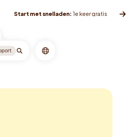
Start met snelladen:
1e keer gratis
pport
Zoeken
Taal