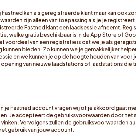
ij Fastned kan als geregistreerde klant maar kan ook zo
arden zijn alleen van toepassing als je je registreert 
egistreerde Fastned klant een laadsessie afneemt. Regis
ie, welke gratis beschikbaar is in de App Store of Goo
t voordeel van een registratie is dat we je als geregis
g kunnen bieden. Zo kunnen we je gemakkelijker helpen
essie en we kunnen je op de hoogte houden van voor j
 opening van nieuwe laadstations of laadstations die tij
an je Fastned account vragen wij of je akkoord gaat m
n. Je accepteert de gebruiksvoorwaarden door het se
 vinken. Vervolgens zullen de gebruiksvoorwaarden a
 het gebruik van jouw account.