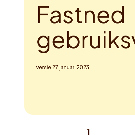
F
a
s
t
n
e
d
g
e
b
r
u
i
k
s
versie 27 januari 2023
1