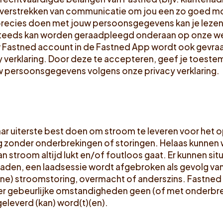
 verstrekken van communicatie om jou een zo goed mog
precies doen met jouw persoonsgegevens kan je lezen 
steeds kan worden geraadpleegd onderaan op onze web
uw Fastned account in de Fastned App wordt ook gevra
y verklaring. Door deze te accepteren, geef je toest
w persoonsgegevens volgens onze privacy verklaring.
haar uiterste best doen om stroom te leveren voor het 
ig zonder onderbrekingen of storingen. Helaas kunnen
an stroom altijd lukt en/of foutloos gaat. Er kunnen sit
laden, een laadsessie wordt afgebroken als gevolg va
e) stroomstoring, overmacht of anderszins. Fastned
er gebeurlijke omstandigheden geen (of met onderbr
eleverd (kan) word(t)(en).