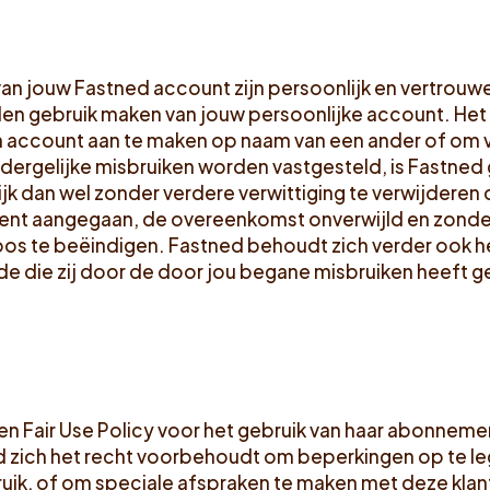
n jouw Fastned account zijn persoonlijk en vertrouweli
en gebruik maken van jouw persoonlijke account. Het i
 account aan te maken op naam van een ander of om 
 dergelijke misbruiken worden vastgesteld, is Fastned
k dan wel zonder verdere verwittiging te verwijderen d
nt aangegaan, de overeenkomst onverwijld en zonde
loos te beëindigen. Fastned behoudt zich verder ook h
de die zij door de door jou begane misbruiken heeft g
n Fair Use Policy voor het gebruik van haar abonnemen
 zich het recht voorbehoudt om beperkingen op te le
uik, of om speciale afspraken te maken met deze klan