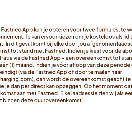
 de Fastned App kan je opteren voor twee formules, te 
nement. Je kan ervoor kiezen om je kosteloos als lid t
 In dit geval komt bij elke door jou afgenomen laads
st tot stand met Fastned. Indien je kiest voor de 
stratie via de Fastned App – een overeenkomst tot sta
één (1) maand. Indien je vóór afloop van deze period
beëindigt (via de Fastned App of door te mailen naar
harging.com
), dan wordt de overeenkomst geacht te 
e je dan per direct kan opzeggen. Op het moment dat j
omst aan met Fastned. Elke laadsessie zien wij als ee
 binnen deze duurovereenkomst.