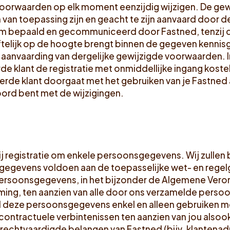
oorwaarden op elk moment eenzijdig wijzigen. De gew
van toepassing zijn en geacht te zijn aanvaard door 
um bepaald en gecommuniceerd door Fastned, tenzij 
iftelijk op de hoogte brengt binnen de gegeven kennis
 aanvaarding van dergelijke gewijzigde voorwaarden. In
de klant de registratie met onmiddellijke ingang kost
reerde klant doorgaat met het gebruiken van je Fastned
koord bent met de wijzigingen.
ij registratie om enkele persoonsgegevens. Wij zullen 
egevens voldoen aan de toepasselijke wet- en regel
ersoonsgegevens, in het bijzonder de Algemene Vero
g, ten aanzien van alle door ons verzamelde persoon
al deze persoonsgegevens enkel en alleen gebruiken m
 contractuele verbintenissen ten aanzien van jou also
erechtvaardigde belangen van Fastned (bijv. klantenadm