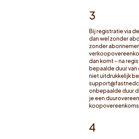
3
Bij registratie via
dan wel zonder abon
zonder abonnement.
verkoopovereenkom
dan komt – na regi
bepaalde duur van 
niet uitdrukkelijk 
support@fastnedc
onbepaalde duur di
je een duurovereenk
koopovereenkomst
4