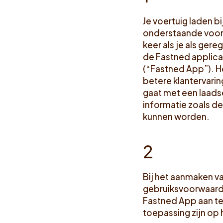
Je voertuig laden b
onderstaande voorwa
keer als je als ger
de Fastned applicat
(“Fastned App”). He
betere klantervarin
gaat met een laads
informatie zoals de
kunnen worden.
2
Bij het aanmaken v
gebruiksvoorwaarde
Fastned App aan te
toepassing zijn op