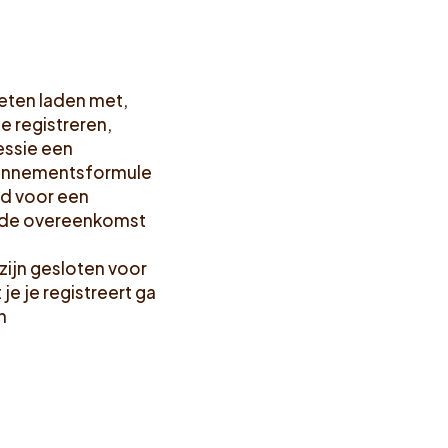
weten laden met,
e registreren,
essie een
abonnementsformule
nd voor een
e de overeenkomst
zijn gesloten voor
e je registreert ga
n