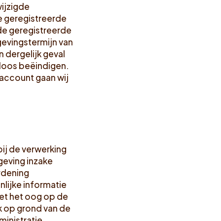
ijzigde
de geregistreerde
de geregistreerde
gevingstermijn van
 dergelijk geval
eloos beëindigen.
 account gaan wij
bij de verwerking
geving inzake
rdening
lijke informatie
et het oog op de
ok op grond van de
inistratie,