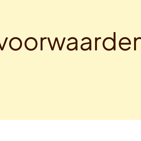
v
o
o
r
w
a
a
r
d
e