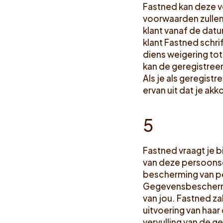
Fastned kan deze v
voorwaarden zullen 
klant vanaf de dat
klant Fastned schr
diens weigering tot
kan de geregistreer
Als je als geregist
ervan uit dat je ak
5
Fastned vraagt je b
van deze persoonsg
bescherming van p
Gegevensbeschermin
van jou. Fastned z
uitvoering van haar
vervulling van de g