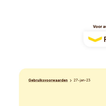
Voor a
Voor a
Voor
autorijde
Je
Gebruiksvoorwaarden
27-jan-23
bent
hier: