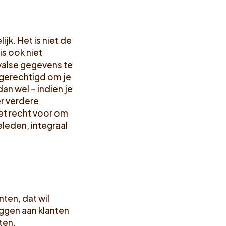
jk. Het is niet de
s ook niet
valse gegevens te
 gerechtigd om je
an wel – indien je
r verdere
et recht voor om
eleden, integraal
ten, dat wil
ggen aan klanten
ten.