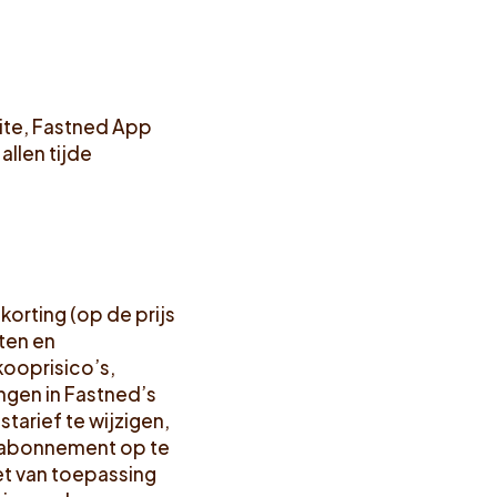
ite, Fastned App
allen tijde
orting (op de prijs
ten en
kooprisico’s,
ngen in Fastned’s
tarief te wijzigen,
je abonnement op te
et van toepassing