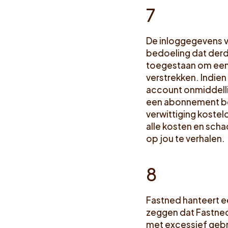
7
De inloggegevens va
bedoeling dat derd
toegestaan om een
verstrekken. Indien
account onmiddellij
een abonnement be
verwittiging koste
alle kosten en scha
op jou te verhalen.
8
Fastned hanteert ee
zeggen dat Fastned
met excessief gebr