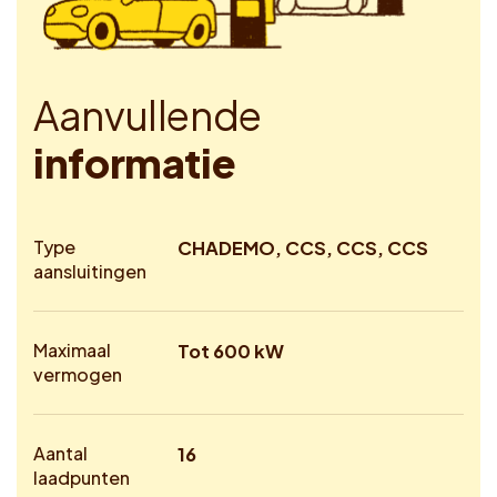
A
a
n
v
u
l
l
e
n
d
e
i
n
f
o
r
m
a
t
i
e
Type
CHADEMO, CCS, CCS, CCS
aansluitingen
Maximaal
Tot 600 kW
vermogen
Aantal
16
laadpunten