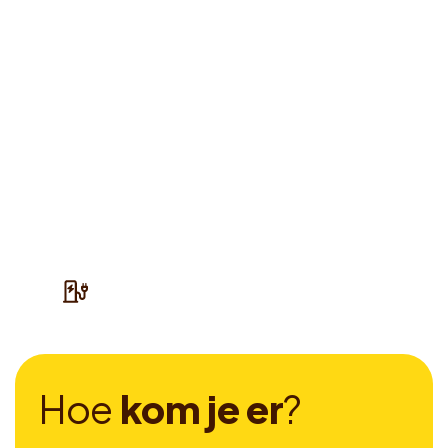
H
o
e
k
o
m
j
e
e
r
?