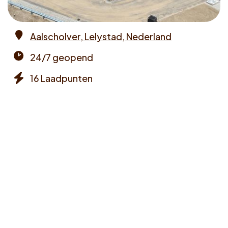
Voucher claimen
Aalscholver, Lelystad, Nederland
Dutch
Address
24/7 geopend
Opening
16 Laadpunten
times
Chargers