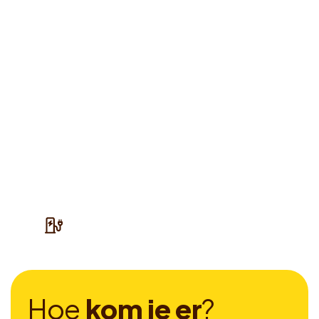
H
o
e
k
o
m
j
e
e
r
?