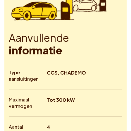
A
a
n
v
u
l
l
e
n
d
e
i
n
f
o
r
m
a
t
i
e
Type
CCS, CHADEMO
aansluitingen
Maximaal
Tot 300 kW
vermogen
Aantal
4