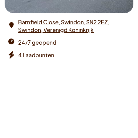
Voucher claimen
Barnfield Close, Swindon, SN2 2FZ,
Dutch
Swindon, Verenigd Koninkrijk
Address
24/7 geopend
Opening
4 Laadpunten
times
Chargers