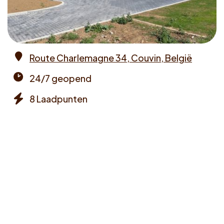
Voucher claimen
Dutch
Route Charlemagne 34, Couvin, België
Address
24/7 geopend
Opening
8 Laadpunten
times
Chargers