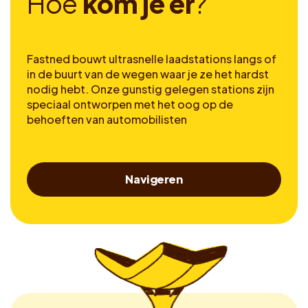
H
o
e
k
o
m
j
e
e
r
?
Fastned bouwt ultrasnelle laadstations langs of
in de buurt van de wegen waar je ze het hardst
nodig hebt. Onze gunstig gelegen stations zijn
speciaal ontworpen met het oog op de
behoeften van automobilisten
Navigeren