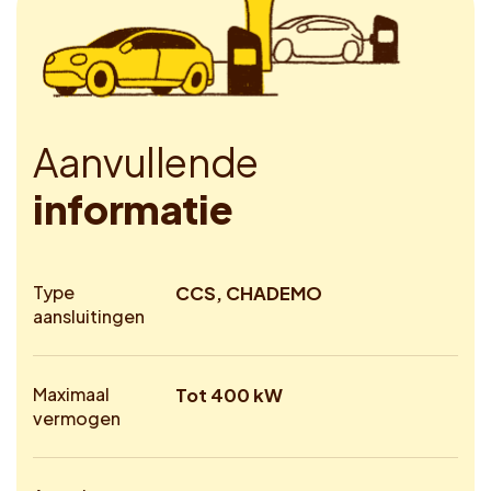
A
a
n
v
u
l
l
e
n
d
e
i
n
f
o
r
m
a
t
i
e
Type
CCS, CHADEMO
aansluitingen
Maximaal
Tot 400 kW
vermogen