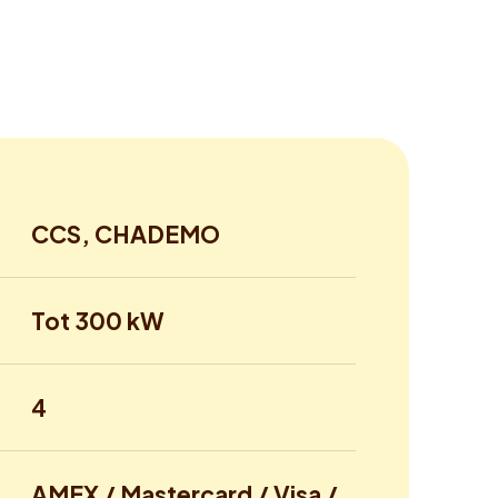
CCS, CHADEMO
Tot 300 kW
4
AMEX / Mastercard / Visa /