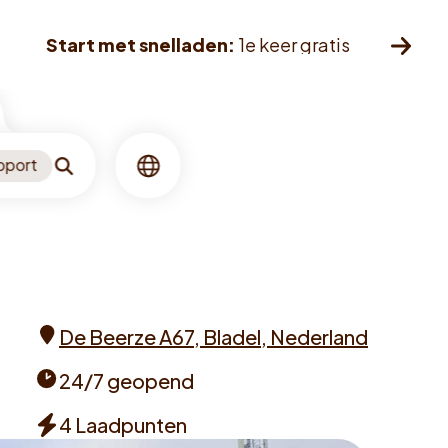
Start met snelladen:
1e keer gratis
pport
Zoeken
Taal
De Beerze A67, Bladel, Nederland
Address
24/7 geopend
Opening
4 Laadpunten
times
Chargers