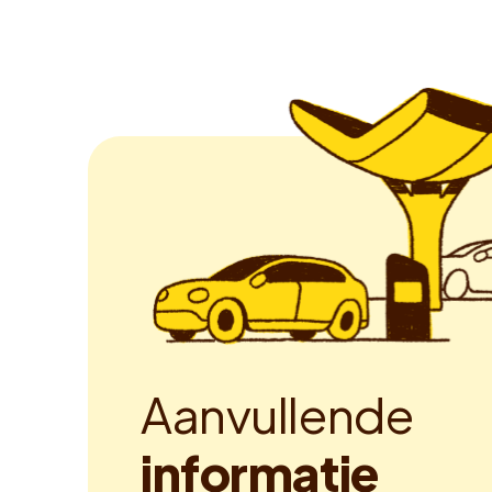
A
a
n
v
u
l
l
e
n
d
e
i
n
f
o
r
m
a
t
i
e