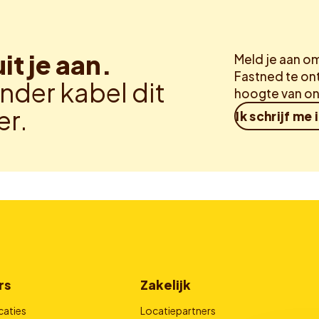
uit je aan.
Meld je aan o
Fastned te ont
nder kabel dit
hoogte van on
er.
Ik schrijf me 
rs
Zakelijk
caties
Locatiepartners