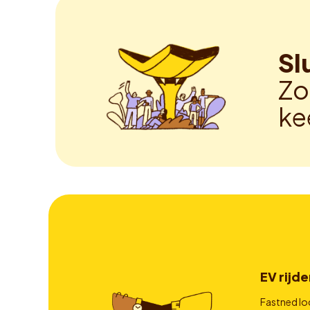
Sl
Zo
ke
EV rijde
Fastned lo