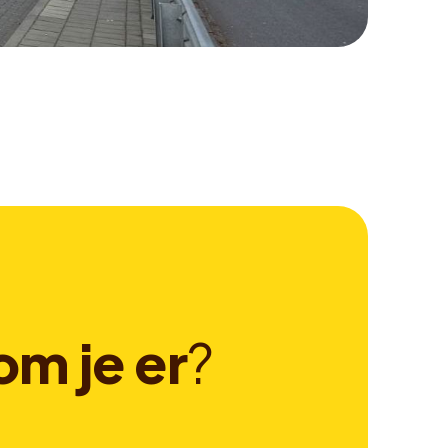
o
m
j
e
e
r
?