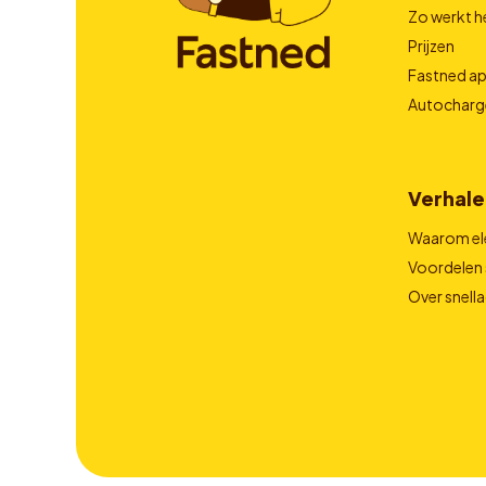
Zo werkt h
Prijzen
Fastned a
Autocharg
Verhale
Waarom el
Voordelen 
Over snell