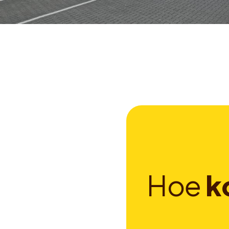
H
o
e
k