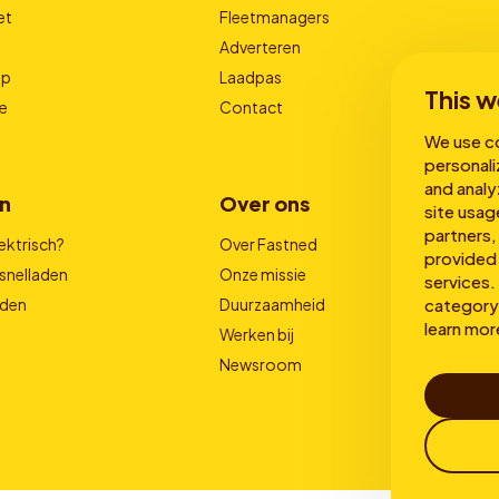
et
Fleetmanagers
Adverteren
pp
Laadpas
This w
e
Contact
We use co
personali
and analy
n
Over ons
site usag
partners,
ektrisch?
Over Fastned
provided 
snelladen
Onze missie
services. 
category 
aden
Duurzaamheid
learn mor
Werken bij
Newsroom