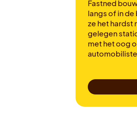
Fastned bouwt
langs of in de
ze het hardst
gelegen stati
met het oog 
automobilist