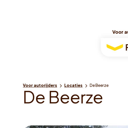
Voor a
Voor a
Voor
autorijde
Je
Voor autorijders
Locaties
De Beerze
D
e
B
e
e
r
z
e
bent
hier: