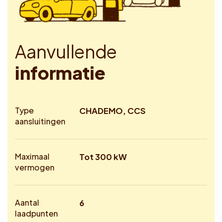
A
a
n
v
u
l
l
e
n
d
e
i
n
f
o
r
m
a
t
i
e
Type
CHADEMO, CCS
aansluitingen
Maximaal
Tot 300 kW
vermogen
Aantal
6
laadpunten