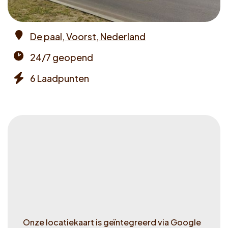
Voucher claimen
De paal, Voorst, Nederland
Dutch
Address
24/7 geopend
Opening
6 Laadpunten
times
Chargers
Onze locatiekaart is geïntegreerd via Google