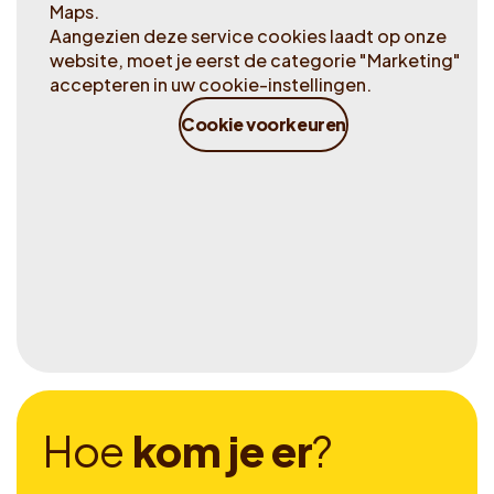
Maps.
Aangezien deze service cookies laadt op onze
website, moet je eerst de categorie "Marketing"
accepteren in uw cookie-instellingen.
Cookie voorkeuren
H
o
e
k
o
m
j
e
e
r
?