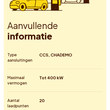
A
a
n
v
u
l
l
e
n
d
e
i
n
f
o
r
m
a
t
i
e
Type
CCS, CHADEMO
aansluitingen
Maximaal
Tot 400 kW
vermogen
Aantal
20
laadpunten