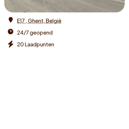
Voucher claimen
E17 , Ghent, België
Dutch
Address
24/7 geopend
Opening
20 Laadpunten
times
Chargers