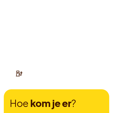
H
o
e
k
o
m
j
e
e
r
?