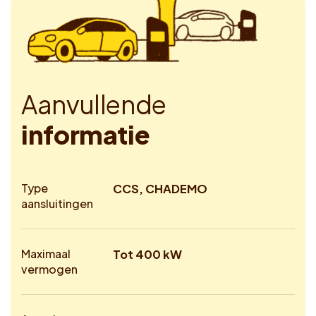
A
a
n
v
u
l
l
e
n
d
e
i
n
f
o
r
m
a
t
i
e
Type
CCS, CHADEMO
aansluitingen
Maximaal
Tot 400 kW
vermogen