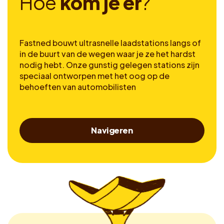
H
o
e
k
o
m
j
e
e
r
?
Fastned bouwt ultrasnelle laadstations langs of
in de buurt van de wegen waar je ze het hardst
nodig hebt. Onze gunstig gelegen stations zijn
speciaal ontworpen met het oog op de
behoeften van automobilisten
Navigeren