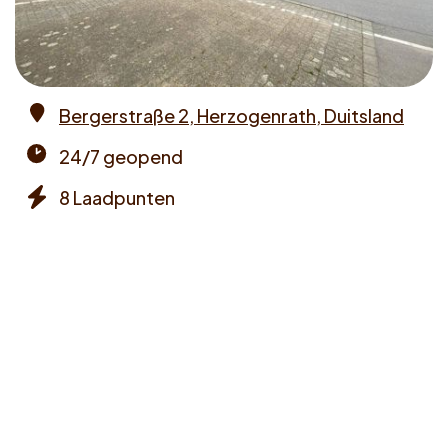
Voucher claimen
Dutch
Bergerstraße 2, Herzogenrath, Duitsland
Address
24/7 geopend
Opening
8 Laadpunten
times
Chargers