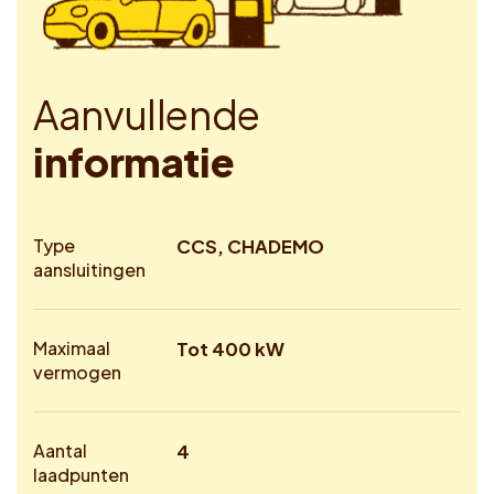
A
a
n
v
u
l
l
e
n
d
e
i
n
f
o
r
m
a
t
i
e
Type
CCS, CHADEMO
aansluitingen
Maximaal
Tot 400 kW
vermogen
Aantal
4
laadpunten