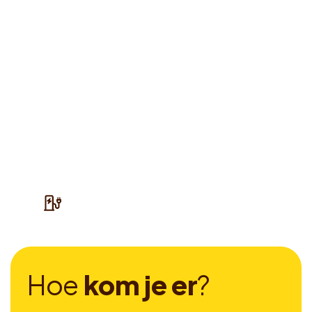
H
o
e
k
o
m
j
e
e
r
?