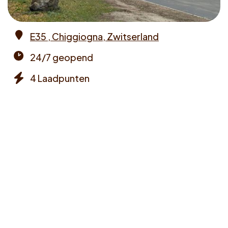
Voucher claimen
E35 , Chiggiogna, Zwitserland
Dutch
Address
24/7 geopend
Opening
4 Laadpunten
times
Chargers