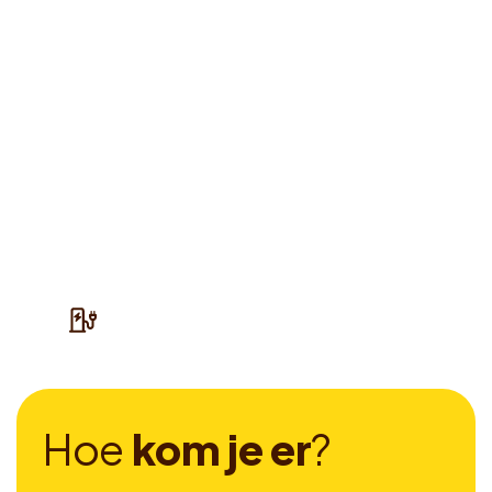
H
o
e
k
o
m
j
e
e
r
?