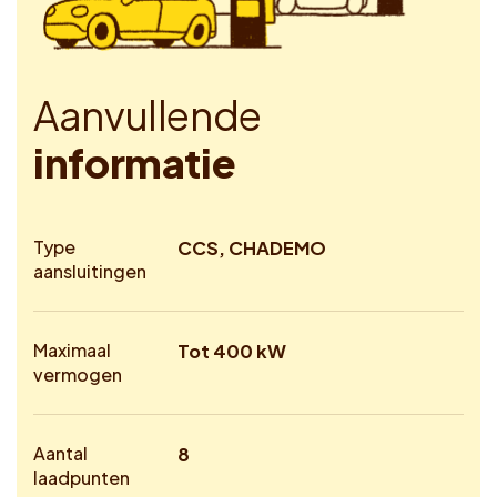
A
a
n
v
u
l
l
e
n
d
e
i
n
f
o
r
m
a
t
i
e
Type
CCS, CHADEMO
aansluitingen
Maximaal
Tot 400 kW
vermogen
Aantal
8
laadpunten