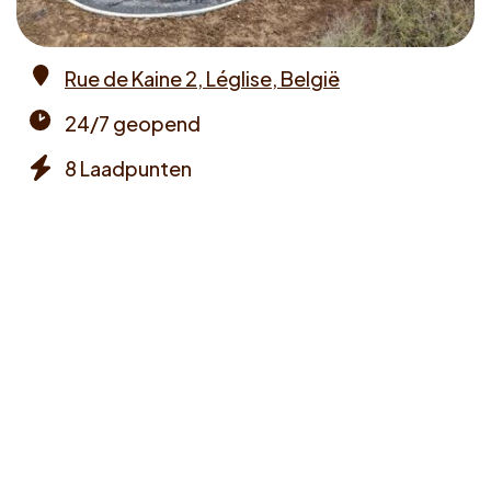
Voucher claimen
Rue de Kaine 2, Léglise, België
Dutch
Address
24/7 geopend
Opening
8 Laadpunten
times
Chargers