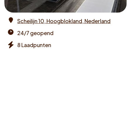
Voucher claimen
Scheilijn 10, Hoogblokland, Nederland
Dutch
Address
24/7 geopend
Opening
8 Laadpunten
times
Chargers