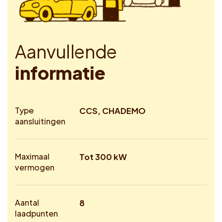
A
a
n
v
u
l
l
e
n
d
e
i
n
f
o
r
m
a
t
i
e
Type
CCS, CHADEMO
aansluitingen
Maximaal
Tot 300 kW
vermogen
Aantal
8
laadpunten