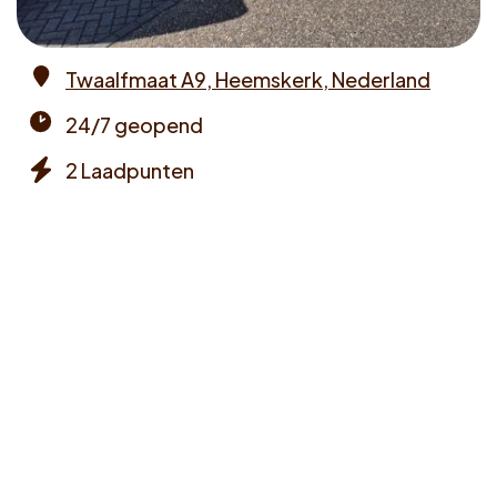
Voucher claimen
Twaalfmaat A9, Heemskerk, Nederland
Dutch
Address
24/7 geopend
Opening
2 Laadpunten
times
Chargers