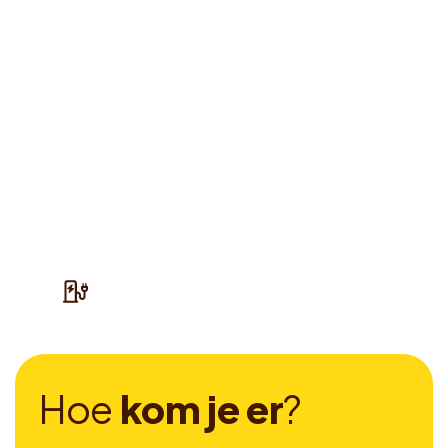
H
o
e
k
o
m
j
e
e
r
?