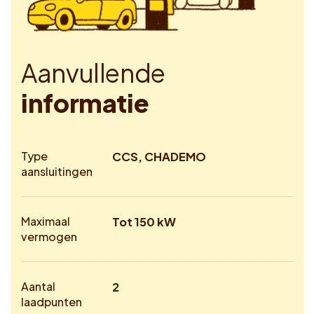
A
a
n
v
u
l
l
e
n
d
e
i
n
f
o
r
m
a
t
i
e
Type
CCS, CHADEMO
aansluitingen
Maximaal
Tot 150 kW
vermogen
Aantal
2
laadpunten