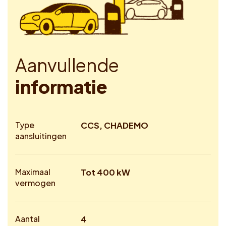
A
a
n
v
u
l
l
e
n
d
e
i
n
f
o
r
m
a
t
i
e
Type
CCS, CHADEMO
aansluitingen
Maximaal
Tot 400 kW
vermogen
Aantal
4