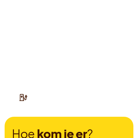
H
o
e
k
o
m
j
e
e
r
?