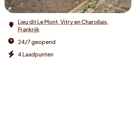
Voucher claimen
Lieu dit Le Mont, Vitry en Charollais,
Dutch
Frankrijk
Address
24/7 geopend
Opening
4 Laadpunten
times
Chargers