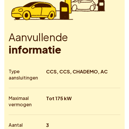
A
a
n
v
u
l
l
e
n
d
e
i
n
f
o
r
m
a
t
i
e
Type
CCS, CCS, CHADEMO, AC
aansluitingen
Maximaal
Tot 175 kW
vermogen
Aantal
3