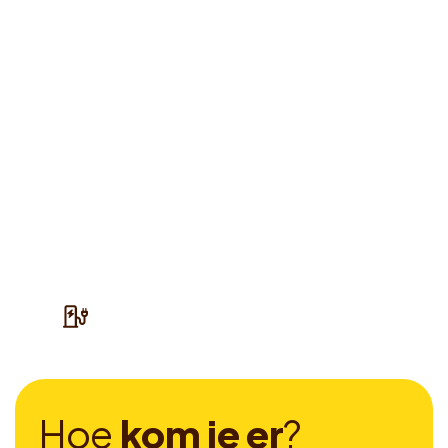
H
o
e
k
o
m
j
e
e
r
?