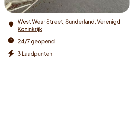
Voucher claimen
West Wear Street, Sunderland, Verenigd
Dutch
Koninkrijk
Address
24/7 geopend
Opening
3 Laadpunten
times
Chargers