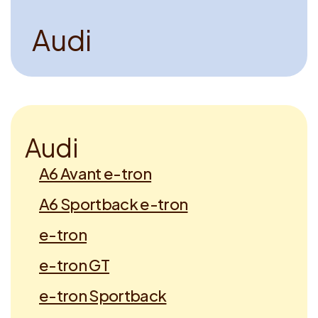
Voucher claimen
A
u
d
i
Dutch
A
u
d
i
A6 Avant e-tron
A6 Sportback e-tron
e-tron
e-tron GT
e-tron Sportback