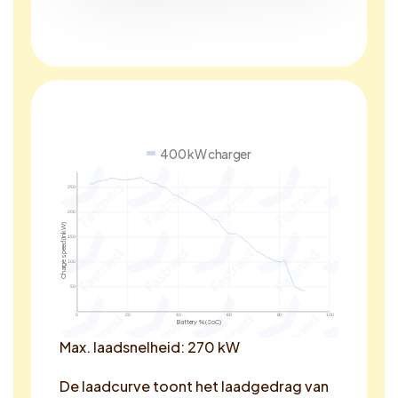
400 kW charger
250
200
Charge speed (in kW)
150
100
50
0
20
40
60
80
100
Battery % (SoC)
Max. laadsnelheid: 270 kW
De laadcurve toont het laadgedrag van