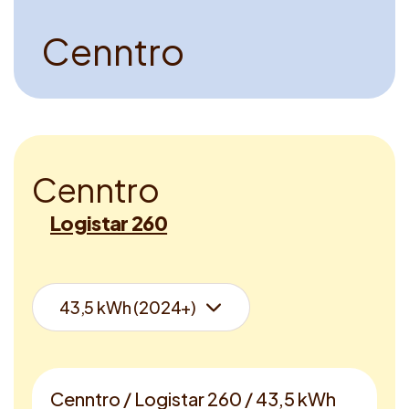
Voucher claimen
C
e
n
n
t
r
o
Dutch
C
e
n
n
t
r
o
Logistar 260
Cenntro / Logistar 260 / 43,5 kWh