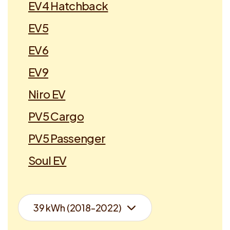
EV4 Hatchback
EV5
EV6
EV9
Niro EV
PV5 Cargo
PV5 Passenger
Soul EV