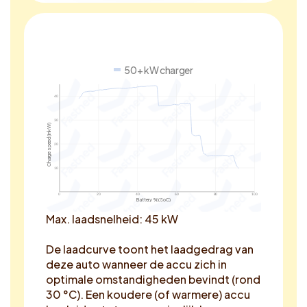
50+ kW charger
40
30
Charge speed (in kW)
20
10
0
20
40
60
80
100
Battery % (SoC)
Max. laadsnelheid: 45 kW
De laadcurve toont het laadgedrag van
deze auto wanneer de accu zich in
optimale omstandigheden bevindt (rond
30 °C). Een koudere (of warmere) accu